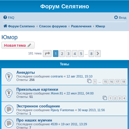
Форум Селятино
FAQ
Вход
Форум Селятино
Список форумов
Развлечения
Юмор
Юмор
Новая тема
Страница
1
из
8
1
2
3
4
5
8
След.
181 тема
…
Темы
Анекдоты
Последнее сообщение
contrario
«
12 авг 2011, 15:10
Ответы:
256
1
15
16
17
18
…
Прикольные картинки
Последнее сообщение
Женя.81
«
22 июл 2011, 04:00
Ответы:
51
1
2
3
4
Экстренное сообщение
Последнее сообщение
Rjaviy Fantomas
«
30 мар 2013, 11:56
Ответы:
1
Про наших мужчин
Последнее сообщение
4539
«
19 окт 2011, 13:29
Ответы:
7