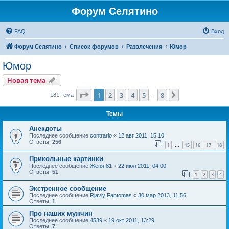
Форум Селятино
FAQ
Вход
Форум Селятино
Список форумов
Развлечения
Юмор
Юмор
Новая тема
Страница
1
из
8
1
2
3
4
5
8
След.
181 тема
…
Темы
Анекдоты
Последнее сообщение
contrario
«
12 авг 2011, 15:10
Ответы:
256
1
15
16
17
18
…
Прикольные картинки
Последнее сообщение
Женя.81
«
22 июл 2011, 04:00
Ответы:
51
1
2
3
4
Экстренное сообщение
Последнее сообщение
Rjaviy Fantomas
«
30 мар 2013, 11:56
Ответы:
1
Про наших мужчин
Последнее сообщение
4539
«
19 окт 2011, 13:29
Ответы:
7