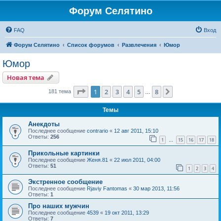
Форум Селятино
FAQ
Вход
Форум Селятино
Список форумов
Развлечения
Юмор
Юмор
Новая тема
Страница
1
из
8
1
2
3
4
5
8
След.
181 тема
…
Темы
Анекдоты
Последнее сообщение
contrario
«
12 авг 2011, 15:10
Ответы:
256
1
15
16
17
18
…
Прикольные картинки
Последнее сообщение
Женя.81
«
22 июл 2011, 04:00
Ответы:
51
1
2
3
4
Экстренное сообщение
Последнее сообщение
Rjaviy Fantomas
«
30 мар 2013, 11:56
Ответы:
1
Про наших мужчин
Последнее сообщение
4539
«
19 окт 2011, 13:29
Ответы:
7