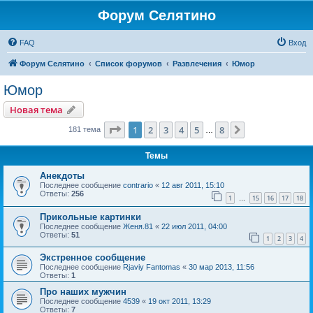
Форум Селятино
FAQ
Вход
Форум Селятино
Список форумов
Развлечения
Юмор
Юмор
Новая тема
Страница
1
из
8
1
2
3
4
5
8
След.
181 тема
…
Темы
Анекдоты
Последнее сообщение
contrario
«
12 авг 2011, 15:10
Ответы:
256
1
15
16
17
18
…
Прикольные картинки
Последнее сообщение
Женя.81
«
22 июл 2011, 04:00
Ответы:
51
1
2
3
4
Экстренное сообщение
Последнее сообщение
Rjaviy Fantomas
«
30 мар 2013, 11:56
Ответы:
1
Про наших мужчин
Последнее сообщение
4539
«
19 окт 2011, 13:29
Ответы:
7