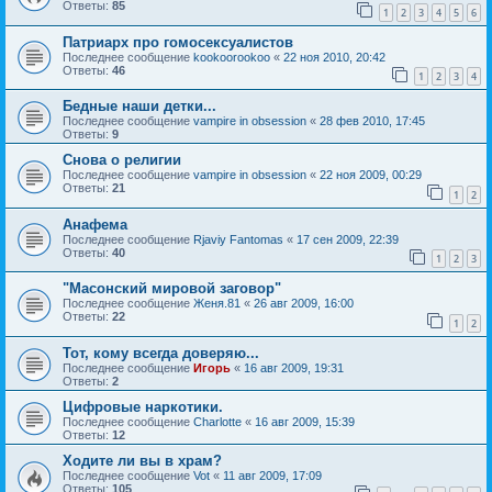
Ответы:
85
1
2
3
4
5
6
Патриарх про гомосексуалистов
Последнее сообщение
kookoorookoo
«
22 ноя 2010, 20:42
Ответы:
46
1
2
3
4
Бедные наши детки...
Последнее сообщение
vampire in obsession
«
28 фев 2010, 17:45
Ответы:
9
Снова о религии
Последнее сообщение
vampire in obsession
«
22 ноя 2009, 00:29
Ответы:
21
1
2
Анафема
Последнее сообщение
Rjaviy Fantomas
«
17 сен 2009, 22:39
Ответы:
40
1
2
3
"Масонский мировой заговор"
Последнее сообщение
Женя.81
«
26 авг 2009, 16:00
Ответы:
22
1
2
Тот, кому всегда доверяю...
Последнее сообщение
Игорь
«
16 авг 2009, 19:31
Ответы:
2
Цифровые наркотики.
Последнее сообщение
Charlotte
«
16 авг 2009, 15:39
Ответы:
12
Ходите ли вы в храм?
Последнее сообщение
Vot
«
11 авг 2009, 17:09
Ответы:
105