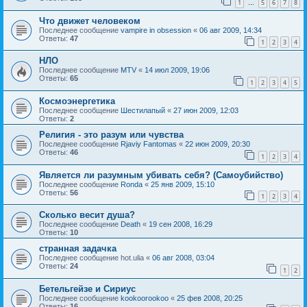
1
5
6
7
8
…
Что движет человеком
Последнее сообщение
vampire in obsession
«
06 авг 2009, 14:34
Ответы:
47
1
2
3
4
НЛО
Последнее сообщение
MTV
«
14 июл 2009, 19:06
Ответы:
65
1
2
3
4
5
Космоэнергетика
Последнее сообщение
Шестилапый
«
27 июн 2009, 12:03
Ответы:
2
Религия - это разум или чувства
Последнее сообщение
Rjaviy Fantomas
«
22 июн 2009, 20:30
Ответы:
46
1
2
3
4
Является ли разумным убивать себя? (Самоубийство)
Последнее сообщение
Ronda
«
25 янв 2009, 15:10
Ответы:
56
1
2
3
4
Сколько весит душа?
Последнее сообщение
Death
«
19 сен 2008, 16:29
Ответы:
10
странная задачка
Последнее сообщение
hot.ulia
«
06 авг 2008, 03:04
Ответы:
24
1
2
Бетельгейзе и Сириус
Последнее сообщение
kookoorookoo
«
25 фев 2008, 20:25
Ответы:
16