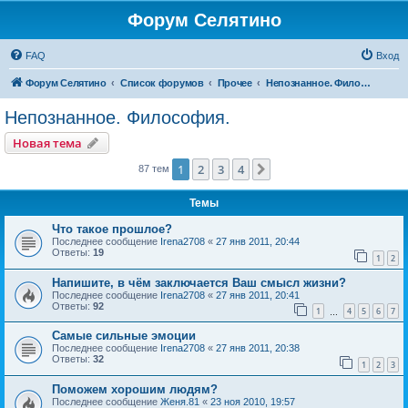
Форум Селятино
FAQ
Вход
Форум Селятино
Список форумов
Прочее
Непознанное. Философия.
Непознанное. Философия.
Новая тема
1
2
3
4
След.
87 тем
Темы
Что такое прошлое?
Последнее сообщение
Irena2708
«
27 янв 2011, 20:44
Ответы:
19
1
2
Напишите, в чём заключается Ваш смысл жизни?
Последнее сообщение
Irena2708
«
27 янв 2011, 20:41
Ответы:
92
1
4
5
6
7
…
Самые сильные эмоции
Последнее сообщение
Irena2708
«
27 янв 2011, 20:38
Ответы:
32
1
2
3
Поможем хорошим людям?
Последнее сообщение
Женя.81
«
23 ноя 2010, 19:57