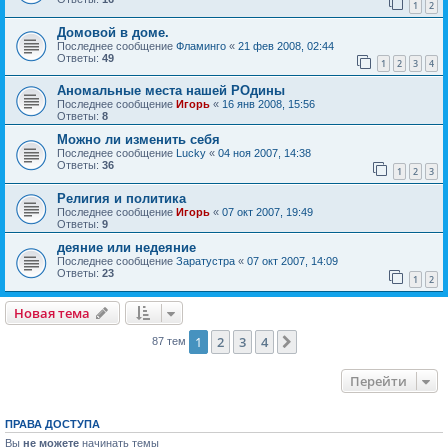
1
2
Домовой в доме.
Последнее сообщение
Фламинго
«
21 фев 2008, 02:44
Ответы:
49
1
2
3
4
Аномальные места нашей РОдины
Последнее сообщение
Игорь
«
16 янв 2008, 15:56
Ответы:
8
Можно ли изменить себя
Последнее сообщение
Lucky
«
04 ноя 2007, 14:38
Ответы:
36
1
2
3
Религия и политика
Последнее сообщение
Игорь
«
07 окт 2007, 19:49
Ответы:
9
деяние или недеяние
Последнее сообщение
Заратустра
«
07 окт 2007, 14:09
Ответы:
23
1
2
Новая тема
1
2
3
4
След.
87 тем
Перейти
ПРАВА ДОСТУПА
Вы
не можете
начинать темы