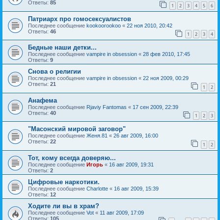
Ответы:
85
1
2
3
4
5
6
Патриарх про гомосексуалистов
Последнее сообщение
kookoorookoo
«
22 ноя 2010, 20:42
Ответы:
46
1
2
3
4
Бедные наши детки...
Последнее сообщение
vampire in obsession
«
28 фев 2010, 17:45
Ответы:
9
Снова о религии
Последнее сообщение
vampire in obsession
«
22 ноя 2009, 00:29
Ответы:
21
1
2
Анафема
Последнее сообщение
Rjaviy Fantomas
«
17 сен 2009, 22:39
Ответы:
40
1
2
3
"Масонский мировой заговор"
Последнее сообщение
Женя.81
«
26 авг 2009, 16:00
Ответы:
22
1
2
Тот, кому всегда доверяю...
Последнее сообщение
Игорь
«
16 авг 2009, 19:31
Ответы:
2
Цифровые наркотики.
Последнее сообщение
Charlotte
«
16 авг 2009, 15:39
Ответы:
12
Ходите ли вы в храм?
Последнее сообщение
Vot
«
11 авг 2009, 17:09
Ответы:
105