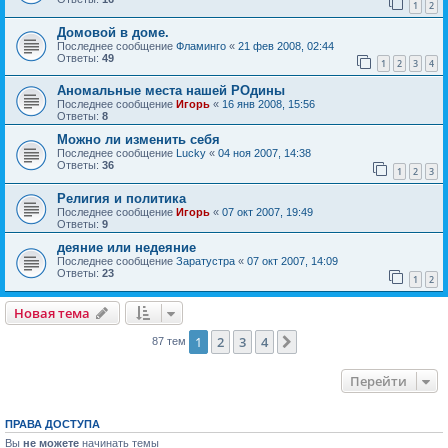
1
2
Домовой в доме.
Последнее сообщение
Фламинго
«
21 фев 2008, 02:44
Ответы:
49
1
2
3
4
Аномальные места нашей РОдины
Последнее сообщение
Игорь
«
16 янв 2008, 15:56
Ответы:
8
Можно ли изменить себя
Последнее сообщение
Lucky
«
04 ноя 2007, 14:38
Ответы:
36
1
2
3
Религия и политика
Последнее сообщение
Игорь
«
07 окт 2007, 19:49
Ответы:
9
деяние или недеяние
Последнее сообщение
Заратустра
«
07 окт 2007, 14:09
Ответы:
23
1
2
Новая тема
1
2
3
4
След.
87 тем
Перейти
ПРАВА ДОСТУПА
Вы
не можете
начинать темы