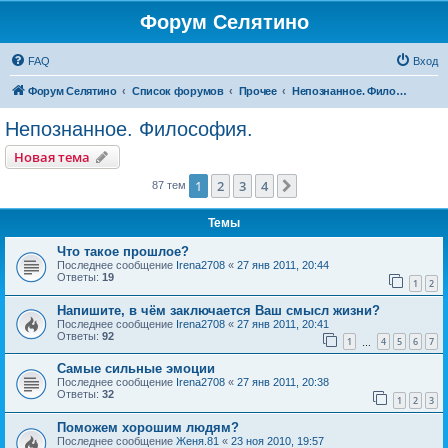
Форум Селятино
FAQ
Вход
Форум Селятино
Список форумов
Прочее
Непознанное. Философия.
Непознанное. Философия.
Новая тема
1
2
3
4
След.
87 тем
Темы
Что такое прошлое?
Последнее сообщение
Irena2708
«
27 янв 2011, 20:44
Ответы:
19
1
2
Напишите, в чём заключается Ваш смысл жизни?
Последнее сообщение
Irena2708
«
27 янв 2011, 20:41
Ответы:
92
1
4
5
6
7
…
Самые сильные эмоции
Последнее сообщение
Irena2708
«
27 янв 2011, 20:38
Ответы:
32
1
2
3
Поможем хорошим людям?
Последнее сообщение
Женя.81
«
23 ноя 2010, 19:57