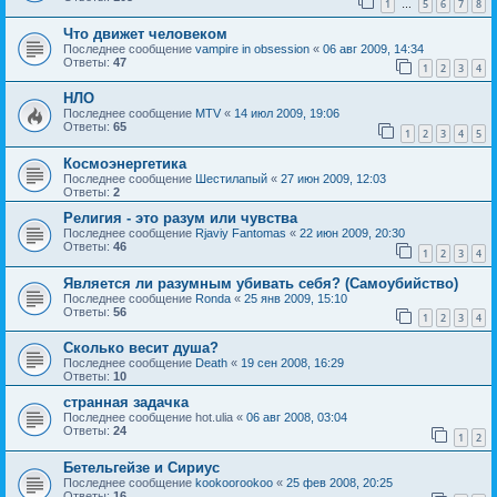
1
5
6
7
8
…
Что движет человеком
Последнее сообщение
vampire in obsession
«
06 авг 2009, 14:34
Ответы:
47
1
2
3
4
НЛО
Последнее сообщение
MTV
«
14 июл 2009, 19:06
Ответы:
65
1
2
3
4
5
Космоэнергетика
Последнее сообщение
Шестилапый
«
27 июн 2009, 12:03
Ответы:
2
Религия - это разум или чувства
Последнее сообщение
Rjaviy Fantomas
«
22 июн 2009, 20:30
Ответы:
46
1
2
3
4
Является ли разумным убивать себя? (Самоубийство)
Последнее сообщение
Ronda
«
25 янв 2009, 15:10
Ответы:
56
1
2
3
4
Сколько весит душа?
Последнее сообщение
Death
«
19 сен 2008, 16:29
Ответы:
10
странная задачка
Последнее сообщение
hot.ulia
«
06 авг 2008, 03:04
Ответы:
24
1
2
Бетельгейзе и Сириус
Последнее сообщение
kookoorookoo
«
25 фев 2008, 20:25
Ответы:
16