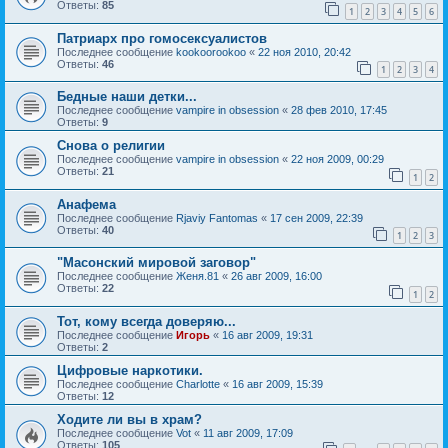
Ответы:
85
1
2
3
4
5
6
Патриарх про гомосексуалистов
Последнее сообщение
kookoorookoo
«
22 ноя 2010, 20:42
Ответы:
46
1
2
3
4
Бедные наши детки...
Последнее сообщение
vampire in obsession
«
28 фев 2010, 17:45
Ответы:
9
Снова о религии
Последнее сообщение
vampire in obsession
«
22 ноя 2009, 00:29
Ответы:
21
1
2
Анафема
Последнее сообщение
Rjaviy Fantomas
«
17 сен 2009, 22:39
Ответы:
40
1
2
3
"Масонский мировой заговор"
Последнее сообщение
Женя.81
«
26 авг 2009, 16:00
Ответы:
22
1
2
Тот, кому всегда доверяю...
Последнее сообщение
Игорь
«
16 авг 2009, 19:31
Ответы:
2
Цифровые наркотики.
Последнее сообщение
Charlotte
«
16 авг 2009, 15:39
Ответы:
12
Ходите ли вы в храм?
Последнее сообщение
Vot
«
11 авг 2009, 17:09
Ответы:
105