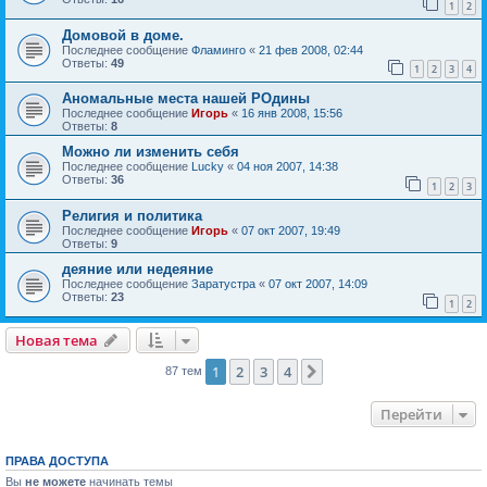
1
2
Домовой в доме.
Последнее сообщение
Фламинго
«
21 фев 2008, 02:44
Ответы:
49
1
2
3
4
Аномальные места нашей РОдины
Последнее сообщение
Игорь
«
16 янв 2008, 15:56
Ответы:
8
Можно ли изменить себя
Последнее сообщение
Lucky
«
04 ноя 2007, 14:38
Ответы:
36
1
2
3
Религия и политика
Последнее сообщение
Игорь
«
07 окт 2007, 19:49
Ответы:
9
деяние или недеяние
Последнее сообщение
Заратустра
«
07 окт 2007, 14:09
Ответы:
23
1
2
Новая тема
1
2
3
4
След.
87 тем
Перейти
ПРАВА ДОСТУПА
Вы
не можете
начинать темы