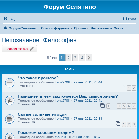
Форум Селятино
FAQ
Вход
Форум Селятино
Список форумов
Прочее
Непознанное. Философия.
Непознанное. Философия.
Новая тема
1
2
3
4
След.
87 тем
Темы
Что такое прошлое?
Последнее сообщение
Irena2708
«
27 янв 2011, 20:44
Ответы:
19
1
2
Напишите, в чём заключается Ваш смысл жизни?
Последнее сообщение
Irena2708
«
27 янв 2011, 20:41
Ответы:
92
1
4
5
6
7
…
Самые сильные эмоции
Последнее сообщение
Irena2708
«
27 янв 2011, 20:38
Ответы:
32
1
2
3
Поможем хорошим людям?
Последнее сообщение
Женя.81
«
23 ноя 2010, 19:57