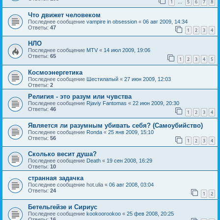
1
5
6
7
8
…
Что движет человеком
Последнее сообщение
vampire in obsession
«
06 авг 2009, 14:34
Ответы:
47
1
2
3
4
НЛО
Последнее сообщение
MTV
«
14 июл 2009, 19:06
Ответы:
65
1
2
3
4
5
Космоэнергетика
Последнее сообщение
Шестилапый
«
27 июн 2009, 12:03
Ответы:
2
Религия - это разум или чувства
Последнее сообщение
Rjaviy Fantomas
«
22 июн 2009, 20:30
Ответы:
46
1
2
3
4
Является ли разумным убивать себя? (Самоубийство)
Последнее сообщение
Ronda
«
25 янв 2009, 15:10
Ответы:
56
1
2
3
4
Сколько весит душа?
Последнее сообщение
Death
«
19 сен 2008, 16:29
Ответы:
10
странная задачка
Последнее сообщение
hot.ulia
«
06 авг 2008, 03:04
Ответы:
24
1
2
Бетельгейзе и Сириус
Последнее сообщение
kookoorookoo
«
25 фев 2008, 20:25
Ответы:
16