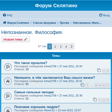
Форум Селятино
FAQ
Вход
Форум Селятино
Список форумов
Прочее
Непознанное. Философия.
Непознанное. Философия.
Новая тема
1
2
3
4
След.
87 тем
Темы
Что такое прошлое?
Последнее сообщение
Irena2708
«
27 янв 2011, 20:44
Ответы:
19
1
2
Напишите, в чём заключается Ваш смысл жизни?
Последнее сообщение
Irena2708
«
27 янв 2011, 20:41
Ответы:
92
1
4
5
6
7
…
Самые сильные эмоции
Последнее сообщение
Irena2708
«
27 янв 2011, 20:38
Ответы:
32
1
2
3
Поможем хорошим людям?
Последнее сообщение
Женя.81
«
23 ноя 2010, 19:57