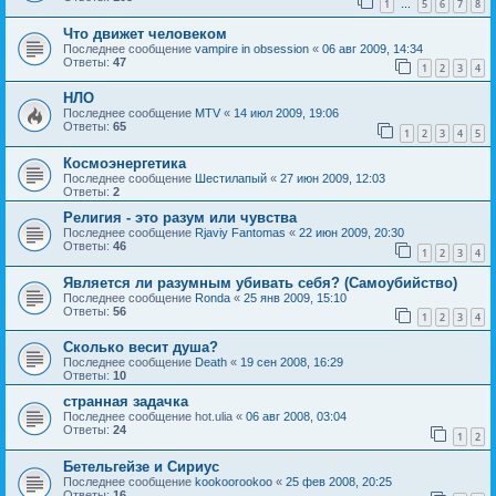
1
5
6
7
8
…
Что движет человеком
Последнее сообщение
vampire in obsession
«
06 авг 2009, 14:34
Ответы:
47
1
2
3
4
НЛО
Последнее сообщение
MTV
«
14 июл 2009, 19:06
Ответы:
65
1
2
3
4
5
Космоэнергетика
Последнее сообщение
Шестилапый
«
27 июн 2009, 12:03
Ответы:
2
Религия - это разум или чувства
Последнее сообщение
Rjaviy Fantomas
«
22 июн 2009, 20:30
Ответы:
46
1
2
3
4
Является ли разумным убивать себя? (Самоубийство)
Последнее сообщение
Ronda
«
25 янв 2009, 15:10
Ответы:
56
1
2
3
4
Сколько весит душа?
Последнее сообщение
Death
«
19 сен 2008, 16:29
Ответы:
10
странная задачка
Последнее сообщение
hot.ulia
«
06 авг 2008, 03:04
Ответы:
24
1
2
Бетельгейзе и Сириус
Последнее сообщение
kookoorookoo
«
25 фев 2008, 20:25
Ответы:
16