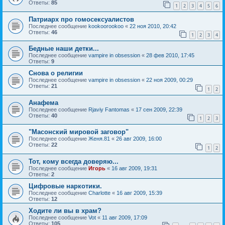
Ответы:
85
1
2
3
4
5
6
Патриарх про гомосексуалистов
Последнее сообщение
kookoorookoo
«
22 ноя 2010, 20:42
Ответы:
46
1
2
3
4
Бедные наши детки...
Последнее сообщение
vampire in obsession
«
28 фев 2010, 17:45
Ответы:
9
Снова о религии
Последнее сообщение
vampire in obsession
«
22 ноя 2009, 00:29
Ответы:
21
1
2
Анафема
Последнее сообщение
Rjaviy Fantomas
«
17 сен 2009, 22:39
Ответы:
40
1
2
3
"Масонский мировой заговор"
Последнее сообщение
Женя.81
«
26 авг 2009, 16:00
Ответы:
22
1
2
Тот, кому всегда доверяю...
Последнее сообщение
Игорь
«
16 авг 2009, 19:31
Ответы:
2
Цифровые наркотики.
Последнее сообщение
Charlotte
«
16 авг 2009, 15:39
Ответы:
12
Ходите ли вы в храм?
Последнее сообщение
Vot
«
11 авг 2009, 17:09
Ответы:
105