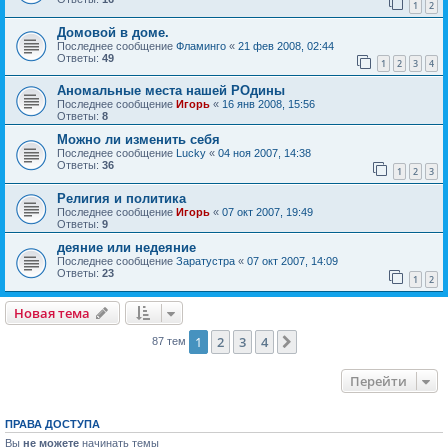
1
2
Домовой в доме.
Последнее сообщение
Фламинго
«
21 фев 2008, 02:44
Ответы:
49
1
2
3
4
Аномальные места нашей РОдины
Последнее сообщение
Игорь
«
16 янв 2008, 15:56
Ответы:
8
Можно ли изменить себя
Последнее сообщение
Lucky
«
04 ноя 2007, 14:38
Ответы:
36
1
2
3
Религия и политика
Последнее сообщение
Игорь
«
07 окт 2007, 19:49
Ответы:
9
деяние или недеяние
Последнее сообщение
Заратустра
«
07 окт 2007, 14:09
Ответы:
23
1
2
Новая тема
1
2
3
4
След.
87 тем
Перейти
ПРАВА ДОСТУПА
Вы
не можете
начинать темы