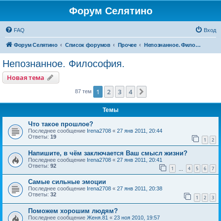
Форум Селятино
FAQ
Вход
Форум Селятино
Список форумов
Прочее
Непознанное. Философия.
Непознанное. Философия.
Новая тема
1
2
3
4
След.
87 тем
Темы
Что такое прошлое?
Последнее сообщение
Irena2708
«
27 янв 2011, 20:44
Ответы:
19
1
2
Напишите, в чём заключается Ваш смысл жизни?
Последнее сообщение
Irena2708
«
27 янв 2011, 20:41
Ответы:
92
1
4
5
6
7
…
Самые сильные эмоции
Последнее сообщение
Irena2708
«
27 янв 2011, 20:38
Ответы:
32
1
2
3
Поможем хорошим людям?
Последнее сообщение
Женя.81
«
23 ноя 2010, 19:57