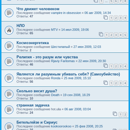
1
5
6
7
8
…
Что движет человеком
Последнее сообщение
vampire in obsession
«
06 авг 2009, 14:34
Ответы:
47
1
2
3
4
НЛО
Последнее сообщение
MTV
«
14 июл 2009, 19:06
Ответы:
65
1
2
3
4
5
Космоэнергетика
Последнее сообщение
Шестилапый
«
27 июн 2009, 12:03
Ответы:
2
Религия - это разум или чувства
Последнее сообщение
Rjaviy Fantomas
«
22 июн 2009, 20:30
Ответы:
46
1
2
3
4
Является ли разумным убивать себя? (Самоубийство)
Последнее сообщение
Ronda
«
25 янв 2009, 15:10
Ответы:
56
1
2
3
4
Сколько весит душа?
Последнее сообщение
Death
«
19 сен 2008, 16:29
Ответы:
10
странная задачка
Последнее сообщение
hot.ulia
«
06 авг 2008, 03:04
Ответы:
24
1
2
Бетельгейзе и Сириус
Последнее сообщение
kookoorookoo
«
25 фев 2008, 20:25
Ответы:
16