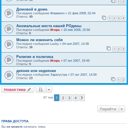
1
2
Домовой в доме.
Последнее сообщение
Фламинго
«
21 фев 2008, 02:44
Ответы:
49
1
2
3
4
Аномальные места нашей РОдины
Последнее сообщение
Игорь
«
16 янв 2008, 15:56
Ответы:
8
Можно ли изменить себя
Последнее сообщение
Lucky
«
04 ноя 2007, 14:38
Ответы:
36
1
2
3
Религия и политика
Последнее сообщение
Игорь
«
07 окт 2007, 19:49
Ответы:
9
деяние или недеяние
Последнее сообщение
Заратустра
«
07 окт 2007, 14:09
Ответы:
23
1
2
Новая тема
1
2
3
4
След.
87 тем
Перейти
ПРАВА ДОСТУПА
Вы
не можете
начинать темы