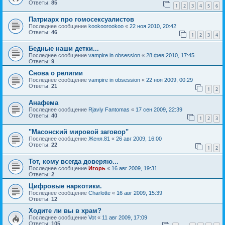
Ответы:
85
1
2
3
4
5
6
Патриарх про гомосексуалистов
Последнее сообщение
kookoorookoo
«
22 ноя 2010, 20:42
Ответы:
46
1
2
3
4
Бедные наши детки...
Последнее сообщение
vampire in obsession
«
28 фев 2010, 17:45
Ответы:
9
Снова о религии
Последнее сообщение
vampire in obsession
«
22 ноя 2009, 00:29
Ответы:
21
1
2
Анафема
Последнее сообщение
Rjaviy Fantomas
«
17 сен 2009, 22:39
Ответы:
40
1
2
3
"Масонский мировой заговор"
Последнее сообщение
Женя.81
«
26 авг 2009, 16:00
Ответы:
22
1
2
Тот, кому всегда доверяю...
Последнее сообщение
Игорь
«
16 авг 2009, 19:31
Ответы:
2
Цифровые наркотики.
Последнее сообщение
Charlotte
«
16 авг 2009, 15:39
Ответы:
12
Ходите ли вы в храм?
Последнее сообщение
Vot
«
11 авг 2009, 17:09
Ответы:
105