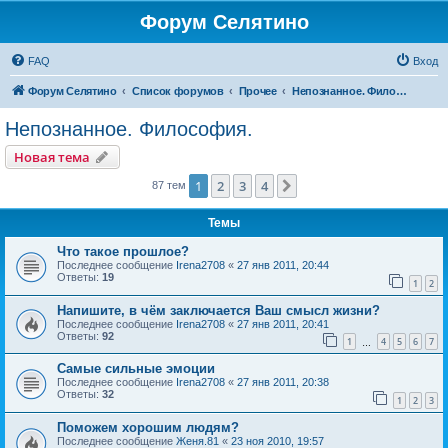
Форум Селятино
FAQ
Вход
Форум Селятино
Список форумов
Прочее
Непознанное. Философия.
Непознанное. Философия.
Новая тема
1
2
3
4
След.
87 тем
Темы
Что такое прошлое?
Последнее сообщение
Irena2708
«
27 янв 2011, 20:44
Ответы:
19
1
2
Напишите, в чём заключается Ваш смысл жизни?
Последнее сообщение
Irena2708
«
27 янв 2011, 20:41
Ответы:
92
1
4
5
6
7
…
Самые сильные эмоции
Последнее сообщение
Irena2708
«
27 янв 2011, 20:38
Ответы:
32
1
2
3
Поможем хорошим людям?
Последнее сообщение
Женя.81
«
23 ноя 2010, 19:57