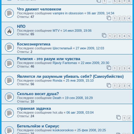
1
5
6
7
8
…
Что движет человеком
Последнее сообщение
vampire in obsession
«
06 авг 2009, 14:34
Ответы:
47
1
2
3
4
НЛО
Последнее сообщение
MTV
«
14 июл 2009, 19:06
Ответы:
65
1
2
3
4
5
Космоэнергетика
Последнее сообщение
Шестилапый
«
27 июн 2009, 12:03
Ответы:
2
Религия - это разум или чувства
Последнее сообщение
Rjaviy Fantomas
«
22 июн 2009, 20:30
Ответы:
46
1
2
3
4
Является ли разумным убивать себя? (Самоубийство)
Последнее сообщение
Ronda
«
25 янв 2009, 15:10
Ответы:
56
1
2
3
4
Сколько весит душа?
Последнее сообщение
Death
«
19 сен 2008, 16:29
Ответы:
10
странная задачка
Последнее сообщение
hot.ulia
«
06 авг 2008, 03:04
Ответы:
24
1
2
Бетельгейзе и Сириус
Последнее сообщение
kookoorookoo
«
25 фев 2008, 20:25
Ответы:
16