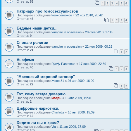
Ответы:
85
1
2
3
4
5
6
Патриарх про гомосексуалистов
Последнее сообщение
kookoorookoo
«
22 ноя 2010, 20:42
Ответы:
46
1
2
3
4
Бедные наши детки...
Последнее сообщение
vampire in obsession
«
28 фев 2010, 17:45
Ответы:
9
Снова о религии
Последнее сообщение
vampire in obsession
«
22 ноя 2009, 00:29
Ответы:
21
1
2
Анафема
Последнее сообщение
Rjaviy Fantomas
«
17 сен 2009, 22:39
Ответы:
40
1
2
3
"Масонский мировой заговор"
Последнее сообщение
Женя.81
«
26 авг 2009, 16:00
Ответы:
22
1
2
Тот, кому всегда доверяю...
Последнее сообщение
Игорь
«
16 авг 2009, 19:31
Ответы:
2
Цифровые наркотики.
Последнее сообщение
Charlotte
«
16 авг 2009, 15:39
Ответы:
12
Ходите ли вы в храм?
Последнее сообщение
Vot
«
11 авг 2009, 17:09
Ответы:
105