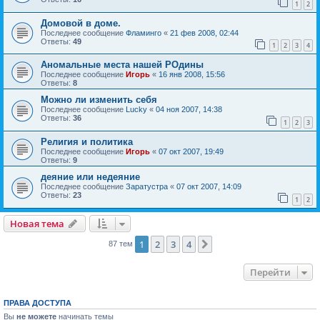
1
2
Домовой в доме.
Последнее сообщение
Фламинго
«
21 фев 2008, 02:44
Ответы:
49
1
2
3
4
Аномальные места нашей РОдины
Последнее сообщение
Игорь
«
16 янв 2008, 15:56
Ответы:
8
Можно ли изменить себя
Последнее сообщение
Lucky
«
04 ноя 2007, 14:38
Ответы:
36
1
2
3
Религия и политика
Последнее сообщение
Игорь
«
07 окт 2007, 19:49
Ответы:
9
деяние или недеяние
Последнее сообщение
Заратустра
«
07 окт 2007, 14:09
Ответы:
23
1
2
Новая тема
1
2
3
4
След.
87 тем
Перейти
ПРАВА ДОСТУПА
Вы
не можете
начинать темы