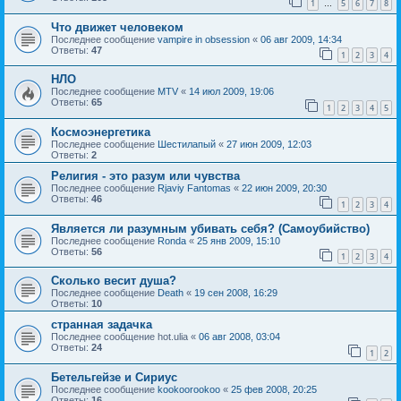
1
5
6
7
8
…
Что движет человеком
Последнее сообщение
vampire in obsession
«
06 авг 2009, 14:34
Ответы:
47
1
2
3
4
НЛО
Последнее сообщение
MTV
«
14 июл 2009, 19:06
Ответы:
65
1
2
3
4
5
Космоэнергетика
Последнее сообщение
Шестилапый
«
27 июн 2009, 12:03
Ответы:
2
Религия - это разум или чувства
Последнее сообщение
Rjaviy Fantomas
«
22 июн 2009, 20:30
Ответы:
46
1
2
3
4
Является ли разумным убивать себя? (Самоубийство)
Последнее сообщение
Ronda
«
25 янв 2009, 15:10
Ответы:
56
1
2
3
4
Сколько весит душа?
Последнее сообщение
Death
«
19 сен 2008, 16:29
Ответы:
10
странная задачка
Последнее сообщение
hot.ulia
«
06 авг 2008, 03:04
Ответы:
24
1
2
Бетельгейзе и Сириус
Последнее сообщение
kookoorookoo
«
25 фев 2008, 20:25
Ответы:
16