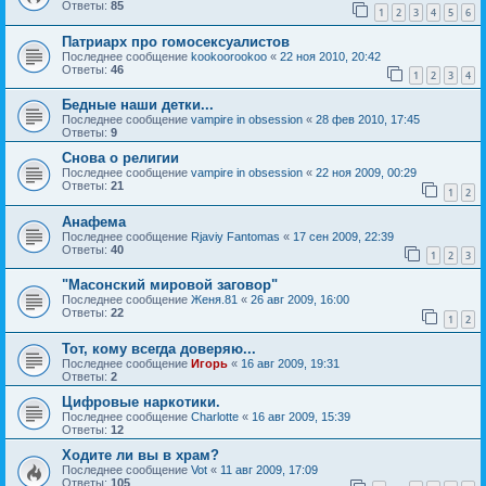
Ответы:
85
1
2
3
4
5
6
Патриарх про гомосексуалистов
Последнее сообщение
kookoorookoo
«
22 ноя 2010, 20:42
Ответы:
46
1
2
3
4
Бедные наши детки...
Последнее сообщение
vampire in obsession
«
28 фев 2010, 17:45
Ответы:
9
Снова о религии
Последнее сообщение
vampire in obsession
«
22 ноя 2009, 00:29
Ответы:
21
1
2
Анафема
Последнее сообщение
Rjaviy Fantomas
«
17 сен 2009, 22:39
Ответы:
40
1
2
3
"Масонский мировой заговор"
Последнее сообщение
Женя.81
«
26 авг 2009, 16:00
Ответы:
22
1
2
Тот, кому всегда доверяю...
Последнее сообщение
Игорь
«
16 авг 2009, 19:31
Ответы:
2
Цифровые наркотики.
Последнее сообщение
Charlotte
«
16 авг 2009, 15:39
Ответы:
12
Ходите ли вы в храм?
Последнее сообщение
Vot
«
11 авг 2009, 17:09
Ответы:
105