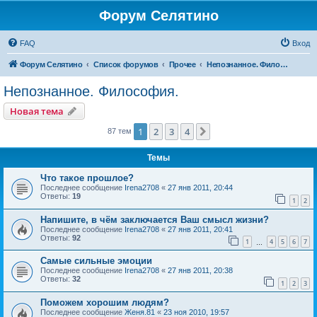
Форум Селятино
FAQ
Вход
Форум Селятино
Список форумов
Прочее
Непознанное. Философия.
Непознанное. Философия.
Новая тема
1
2
3
4
След.
87 тем
Темы
Что такое прошлое?
Последнее сообщение
Irena2708
«
27 янв 2011, 20:44
Ответы:
19
1
2
Напишите, в чём заключается Ваш смысл жизни?
Последнее сообщение
Irena2708
«
27 янв 2011, 20:41
Ответы:
92
1
4
5
6
7
…
Самые сильные эмоции
Последнее сообщение
Irena2708
«
27 янв 2011, 20:38
Ответы:
32
1
2
3
Поможем хорошим людям?
Последнее сообщение
Женя.81
«
23 ноя 2010, 19:57