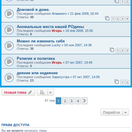
1
2
Домовой в доме.
Последнее сообщение
Фламинго
«
21 фев 2008, 02:44
Ответы:
49
1
2
3
4
Аномальные места нашей РОдины
Последнее сообщение
Игорь
«
16 янв 2008, 15:56
Ответы:
8
Можно ли изменить себя
Последнее сообщение
Lucky
«
04 ноя 2007, 14:38
Ответы:
36
1
2
3
Религия и политика
Последнее сообщение
Игорь
«
07 окт 2007, 19:49
Ответы:
9
деяние или недеяние
Последнее сообщение
Заратустра
«
07 окт 2007, 14:09
Ответы:
23
1
2
Новая тема
1
2
3
4
След.
87 тем
Перейти
ПРАВА ДОСТУПА
Вы
не можете
начинать темы