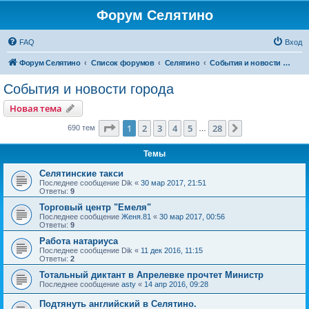
Форум Селятино
FAQ
Вход
Форум Селятино
Список форумов
Селятино
События и новости города
События и новости города
Новая тема
Страница
1
из
28
1
2
3
4
5
28
След.
690 тем
…
Темы
Селятинские такси
Последнее сообщение
Dik
«
30 мар 2017, 21:51
Ответы:
9
Торговый центр "Емеля"
Последнее сообщение
Женя.81
«
30 мар 2017, 00:56
Ответы:
9
Работа натариуса
Последнее сообщение
Dik
«
11 дек 2016, 11:15
Ответы:
2
Тотальный диктант в Апрелевке прочтет Министр
Последнее сообщение
asty
«
14 апр 2016, 09:28
Подтянуть английский в Селятино.