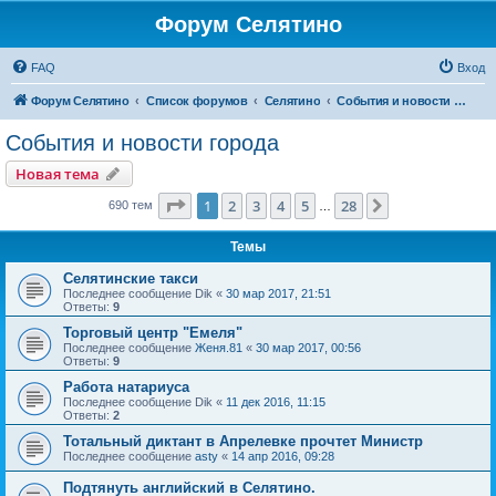
Форум Селятино
FAQ
Вход
Форум Селятино
Список форумов
Селятино
События и новости города
События и новости города
Новая тема
Страница
1
из
28
1
2
3
4
5
28
След.
690 тем
…
Темы
Селятинские такси
Последнее сообщение
Dik
«
30 мар 2017, 21:51
Ответы:
9
Торговый центр "Емеля"
Последнее сообщение
Женя.81
«
30 мар 2017, 00:56
Ответы:
9
Работа натариуса
Последнее сообщение
Dik
«
11 дек 2016, 11:15
Ответы:
2
Тотальный диктант в Апрелевке прочтет Министр
Последнее сообщение
asty
«
14 апр 2016, 09:28
Подтянуть английский в Селятино.