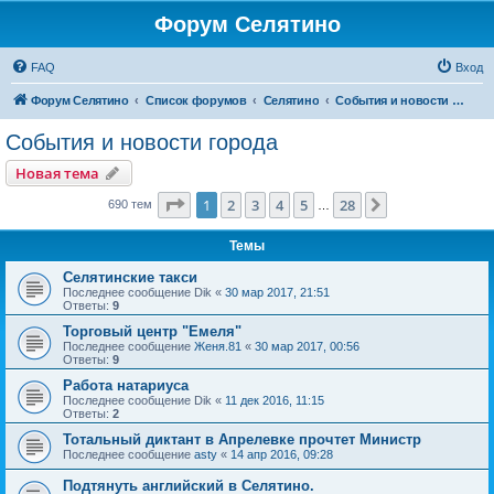
Форум Селятино
FAQ
Вход
Форум Селятино
Список форумов
Селятино
События и новости города
События и новости города
Новая тема
Страница
1
из
28
1
2
3
4
5
28
След.
690 тем
…
Темы
Селятинские такси
Последнее сообщение
Dik
«
30 мар 2017, 21:51
Ответы:
9
Торговый центр "Емеля"
Последнее сообщение
Женя.81
«
30 мар 2017, 00:56
Ответы:
9
Работа натариуса
Последнее сообщение
Dik
«
11 дек 2016, 11:15
Ответы:
2
Тотальный диктант в Апрелевке прочтет Министр
Последнее сообщение
asty
«
14 апр 2016, 09:28
Подтянуть английский в Селятино.