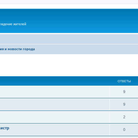
суждение жителей
ия и новости города
ОТВЕТЫ
9
9
2
нистр
0