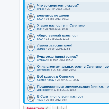
Что со спорткомплексом?
олька
»
29 ноя 2012, 18:22
репетитор по химии
NOA
»
04 апр 2013, 09:03
Утерян паспорт в п. Селятино
max
»
25 мар 2013, 10:33
общественный транспорт
NOA
»
13 мар 2013, 12:18
Лыжня за госпиталем!
ламис
»
15 окт 2008, 22:53
Куда уехал (цирк) рынок?
orbita72
»
11 фев 2013, 08:02
Оплата коммунальных услуг в Селятино чере
daysleeper
»
22 дек 2010, 21:43
Веб камера в Селятино
Сергей Абрау
»
23 окт 2012, 20:37
Предприиичивая администрация (или как нас
давноживу
»
17 янв 2013, 11:52
В Селятино потерян паспорт
4539
»
20 апр 2012, 08:47
Новая тема