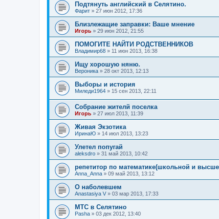
Подтянуть английский в Селятино.
Фарит
»
27 июн 2012, 17:36
Близлежащие заправки: Ваше мнение
Игорь
»
29 июн 2012, 21:55
ПОМОГИТЕ НАЙТИ РОДСТВЕННИКОВ
Владимир68
»
11 июн 2013, 16:38
Ищу хорошую няню.
Вероника
»
28 окт 2013, 12:13
Выборы и история
Миледи1964
»
15 сен 2013, 22:11
Собрание жителй поселка
Игорь
»
27 июл 2013, 11:39
Живая Экзотика
ИринаЮ
»
14 июл 2013, 13:23
Улетел попугай
aleksdro
»
31 май 2013, 10:42
репетитор по математике(школьной и высше
Anna_Anna
»
09 май 2013, 13:12
О наболевшем
Anastasiya V
»
03 мар 2013, 17:33
МТС в Селятино
Pasha
»
03 дек 2012, 13:40