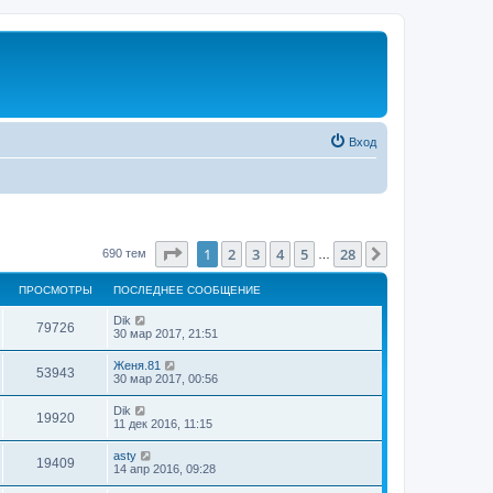
Вход
Страница
1
из
28
1
2
3
4
5
28
След.
690 тем
…
ПРОСМОТРЫ
ПОСЛЕДНЕЕ СООБЩЕНИЕ
Dik
79726
30 мар 2017, 21:51
Женя.81
53943
30 мар 2017, 00:56
Dik
19920
11 дек 2016, 11:15
asty
19409
14 апр 2016, 09:28