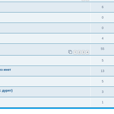
6
0
0
4
55
1
2
3
4
5
з инет
13
5
 дурят)
3
1