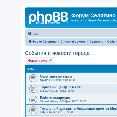
Форум Селятино
новости и события Селятино, об
FAQ
Форум Селятино
Список форумов
Селятино
Событ
События и новости города
Новая тема
ТЕМЫ
Селятинские такси
figvam
»
14 июл 2010, 00:05
Торговый центр "Емеля"
олька
»
21 авг 2012, 19:00
Работа натариуса
Сергей Абрау
»
05 фев 2007, 20:25
Тотальный диктант в Апрелевке прочтет Ми
asty
»
14 апр 2016, 09:28