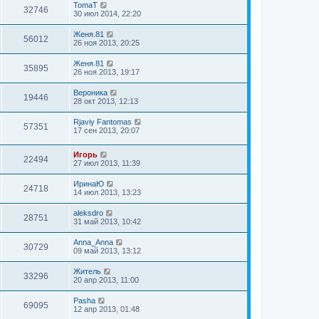
TomaT
32746
30 июл 2014, 22:20
Женя.81
56012
26 ноя 2013, 20:25
Женя.81
35895
26 ноя 2013, 19:17
Вероника
19446
28 окт 2013, 12:13
Rjaviy Fantomas
57351
17 сен 2013, 20:07
Игорь
22494
27 июл 2013, 11:39
ИринаЮ
24718
14 июл 2013, 13:23
aleksdro
28751
31 май 2013, 10:42
Anna_Anna
30729
09 май 2013, 13:12
Житель
33296
20 апр 2013, 11:00
Pasha
69095
12 апр 2013, 01:48