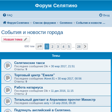
Форум Селятино
FAQ
Вход
Форум Селятино
Список форумов
Селятино
События и новости города
События и новости города
Новая тема
Страница
1
из
28
1
2
3
4
5
28
След.
690 тем
…
Темы
Селятинские такси
Последнее сообщение
Dik
«
30 мар 2017, 21:51
Ответы:
9
Торговый центр "Емеля"
Последнее сообщение
Женя.81
«
30 мар 2017, 00:56
Ответы:
9
Работа натариуса
Последнее сообщение
Dik
«
11 дек 2016, 11:15
Ответы:
2
Тотальный диктант в Апрелевке прочтет Министр
Последнее сообщение
asty
«
14 апр 2016, 09:28
Подтянуть английский в Селятино.