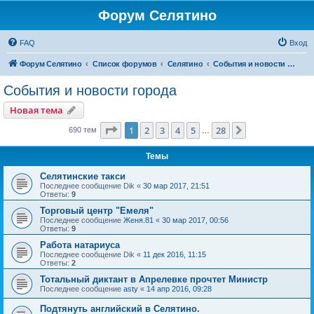
Форум Селятино
FAQ
Вход
Форум Селятино
Список форумов
Селятино
События и новости города
События и новости города
Новая тема
Страница
1
из
28
1
2
3
4
5
28
След.
690 тем
…
Темы
Селятинские такси
Последнее сообщение
Dik
«
30 мар 2017, 21:51
Ответы:
9
Торговый центр "Емеля"
Последнее сообщение
Женя.81
«
30 мар 2017, 00:56
Ответы:
9
Работа натариуса
Последнее сообщение
Dik
«
11 дек 2016, 11:15
Ответы:
2
Тотальный диктант в Апрелевке прочтет Министр
Последнее сообщение
asty
«
14 апр 2016, 09:28
Подтянуть английский в Селятино.