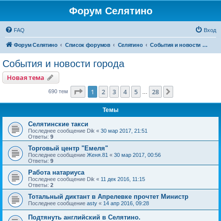
Форум Селятино
FAQ
Вход
Форум Селятино
Список форумов
Селятино
События и новости города
События и новости города
Новая тема
Страница
1
из
28
1
2
3
4
5
28
След.
690 тем
…
Темы
Селятинские такси
Последнее сообщение
Dik
«
30 мар 2017, 21:51
Ответы:
9
Торговый центр "Емеля"
Последнее сообщение
Женя.81
«
30 мар 2017, 00:56
Ответы:
9
Работа натариуса
Последнее сообщение
Dik
«
11 дек 2016, 11:15
Ответы:
2
Тотальный диктант в Апрелевке прочтет Министр
Последнее сообщение
asty
«
14 апр 2016, 09:28
Подтянуть английский в Селятино.