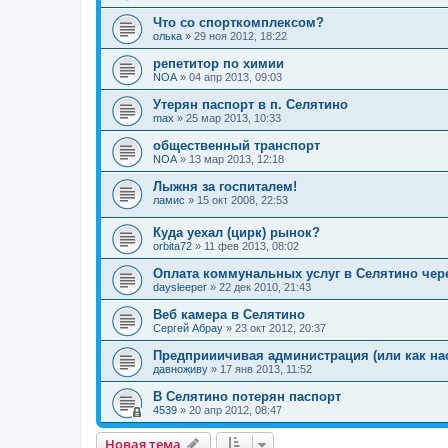
Что со спорткомплексом?
олька
»
29 ноя 2012, 18:22
репетитор по химии
NOA
»
04 апр 2013, 09:03
Утерян паспорт в п. Селятино
max
»
25 мар 2013, 10:33
общественный транспорт
NOA
»
13 мар 2013, 12:18
Лыжня за госпиталем!
ламис
»
15 окт 2008, 22:53
Куда уехал (цирк) рынок?
orbita72
»
11 фев 2013, 08:02
Оплата коммунальных услуг в Селятино чере
daysleeper
»
22 дек 2010, 21:43
Веб камера в Селятино
Сергей Абрау
»
23 окт 2012, 20:37
Предприиичивая администрация (или как нас
давноживу
»
17 янв 2013, 11:52
В Селятино потерян паспорт
4539
»
20 апр 2012, 08:47
Новая тема