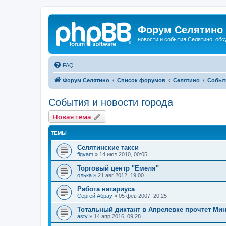
Форум Селятино
новости и события Селятино, об
FAQ
Форум Селятино
Список форумов
Селятино
Событ
События и новости города
Новая тема
ТЕМЫ
Селятинские такси
figvam
»
14 июл 2010, 00:05
Торговый центр "Емеля"
олька
»
21 авг 2012, 19:00
Работа натариуса
Сергей Абрау
»
05 фев 2007, 20:25
Тотальный диктант в Апрелевке прочтет Ми
asty
»
14 апр 2016, 09:28