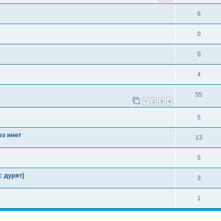
6
0
0
4
55
1
2
3
4
5
з инет
13
5
 дурят)
3
1