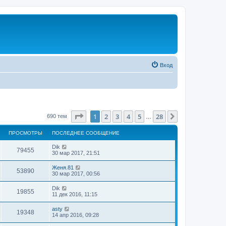
Вход
Страница
1
из
28
1
2
3
4
5
28
След.
690 тем
…
ПРОСМОТРЫ
ПОСЛЕДНЕЕ СООБЩЕНИЕ
Dik
79455
30 мар 2017, 21:51
Женя.81
53890
30 мар 2017, 00:56
Dik
19855
11 дек 2016, 11:15
asty
19348
14 апр 2016, 09:28