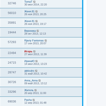
TomaT
32746
30 июл 2014, 22:20
Женя.81
56010
26 ноя 2013, 20:25
Женя.81
35891
26 ноя 2013, 19:17
Вероника
19444
28 окт 2013, 12:13
Rjaviy Fantomas
57293
17 сен 2013, 20:07
Игорь
22494
27 июл 2013, 11:39
ИринаЮ
24715
14 июл 2013, 13:23
aleksdro
28747
31 май 2013, 10:42
Anna_Anna
30726
09 май 2013, 13:12
Житель
33296
20 апр 2013, 11:00
Pasha
69036
12 апр 2013, 01:48