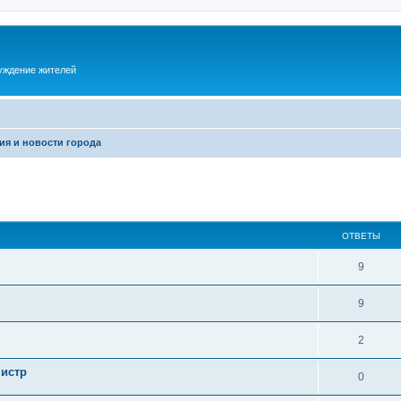
суждение жителей
ия и новости города
ОТВЕТЫ
9
9
2
нистр
0