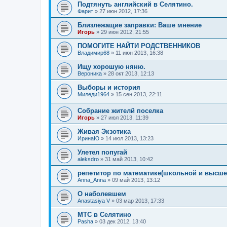
Подтянуть английский в Селятино.
Фарит
»
27 июн 2012, 17:36
Близлежащие заправки: Ваше мнение
Игорь
»
29 июн 2012, 21:55
ПОМОГИТЕ НАЙТИ РОДСТВЕННИКОВ
Владимир68
»
11 июн 2013, 16:38
Ищу хорошую няню.
Вероника
»
28 окт 2013, 12:13
Выборы и история
Миледи1964
»
15 сен 2013, 22:11
Собрание жителй поселка
Игорь
»
27 июл 2013, 11:39
Живая Экзотика
ИринаЮ
»
14 июл 2013, 13:23
Улетел попугай
aleksdro
»
31 май 2013, 10:42
репетитор по математике(школьной и высше
Anna_Anna
»
09 май 2013, 13:12
О наболевшем
Anastasiya V
»
03 мар 2013, 17:33
МТС в Селятино
Pasha
»
03 дек 2012, 13:40