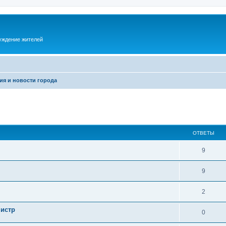
суждение жителей
ия и новости города
ОТВЕТЫ
9
9
2
нистр
0