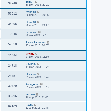
TomaT
32746
30 июл 2014, 22:20
Женя.81
56012
26 ноя 2013, 20:25
Женя.81
35895
26 ноя 2013, 19:17
Вероника
19446
28 окт 2013, 12:13
Rjaviy Fantomas
57358
17 сен 2013, 20:07
Игорь
22494
27 июл 2013, 11:39
ИринаЮ
24718
14 июл 2013, 13:23
aleksdro
28751
31 май 2013, 10:42
Anna_Anna
30729
09 май 2013, 13:12
Житель
33296
20 апр 2013, 11:00
Pasha
69103
12 апр 2013, 01:48