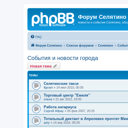
Форум Селятино
новости и события Селятино, об
FAQ
Форум Селятино
Список форумов
Селятино
Событ
События и новости города
Новая тема
ТЕМЫ
Селятинские такси
figvam
»
14 июл 2010, 00:05
Торговый центр "Емеля"
олька
»
21 авг 2012, 19:00
Работа натариуса
Сергей Абрау
»
05 фев 2007, 20:25
Тотальный диктант в Апрелевке прочтет Ми
asty
»
14 апр 2016, 09:28