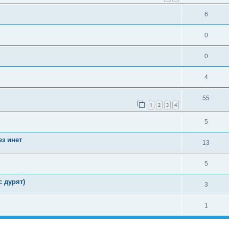
6
0
0
4
55
1
2
3
4
5
з инет
13
5
 дурят)
3
1