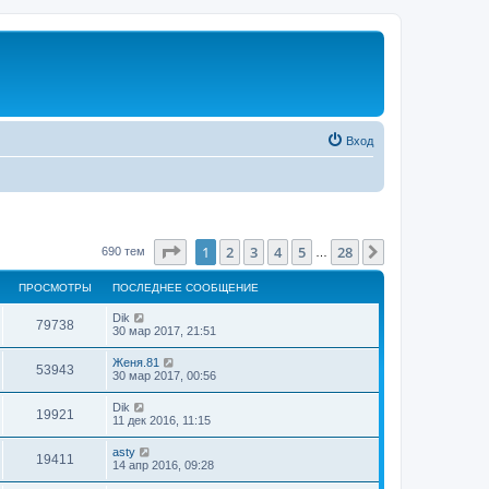
Вход
Страница
1
из
28
1
2
3
4
5
28
След.
690 тем
…
ПРОСМОТРЫ
ПОСЛЕДНЕЕ СООБЩЕНИЕ
Dik
79738
30 мар 2017, 21:51
Женя.81
53943
30 мар 2017, 00:56
Dik
19921
11 дек 2016, 11:15
asty
19411
14 апр 2016, 09:28