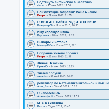
Подтянуть английский в Селятино.
Фарит
»
27 июн 2012, 17:36
Близлежащие заправки: Ваше мнение
Игорь
»
29 июн 2012, 21:55
ПОМОГИТЕ НАЙТИ РОДСТВЕННИКОВ
Владимир68
»
11 июн 2013, 16:38
Ищу хорошую няню.
Вероника
»
28 окт 2013, 12:13
Выборы и история
Миледи1964
»
15 сен 2013, 22:11
Собрание жителй поселка
Игорь
»
27 июл 2013, 11:39
Живая Экзотика
ИринаЮ
»
14 июл 2013, 13:23
Улетел попугай
aleksdro
»
31 май 2013, 10:42
репетитор по математике(школьной и высше
Anna_Anna
»
09 май 2013, 13:12
О наболевшем
Anastasiya V
»
03 мар 2013, 17:33
МТС в Селятино
Pasha
»
03 дек 2012, 13:40