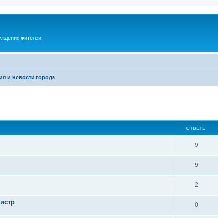
суждение жителей
ия и новости города
ОТВЕТЫ
9
9
2
нистр
0