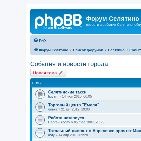
Форум Селятино
новости и события Селятино, об
FAQ
Форум Селятино
Список форумов
Селятино
Событ
События и новости города
Новая тема
ТЕМЫ
Селятинские такси
figvam
»
14 июл 2010, 00:05
Торговый центр "Емеля"
олька
»
21 авг 2012, 19:00
Работа натариуса
Сергей Абрау
»
05 фев 2007, 20:25
Тотальный диктант в Апрелевке прочтет Ми
asty
»
14 апр 2016, 09:28