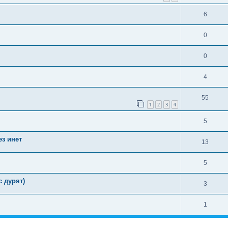
6
0
0
4
55
1
2
3
4
5
з инет
13
5
 дурят)
3
1