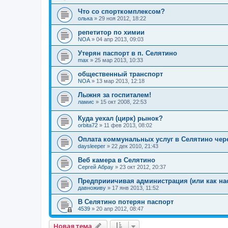
Что со спорткомплексом?
олька
»
29 ноя 2012, 18:22
репетитор по химии
NOA
»
04 апр 2013, 09:03
Утерян паспорт в п. Селятино
max
»
25 мар 2013, 10:33
общественный транспорт
NOA
»
13 мар 2013, 12:18
Лыжня за госпиталем!
ламис
»
15 окт 2008, 22:53
Куда уехал (цирк) рынок?
orbita72
»
11 фев 2013, 08:02
Оплата коммунальных услуг в Селятино чере
daysleeper
»
22 дек 2010, 21:43
Веб камера в Селятино
Сергей Абрау
»
23 окт 2012, 20:37
Предприиичивая администрация (или как нас
давноживу
»
17 янв 2013, 11:52
В Селятино потерян паспорт
4539
»
20 апр 2012, 08:47
Новая тема