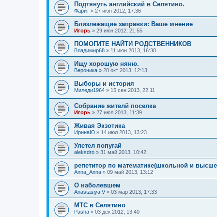
Подтянуть английский в Селятино.
Фарит
»
27 июн 2012, 17:36
Близлежащие заправки: Ваше мнение
Игорь
»
29 июн 2012, 21:55
ПОМОГИТЕ НАЙТИ РОДСТВЕННИКОВ
Владимир68
»
11 июн 2013, 16:38
Ищу хорошую няню.
Вероника
»
28 окт 2013, 12:13
Выборы и история
Миледи1964
»
15 сен 2013, 22:11
Собрание жителй поселка
Игорь
»
27 июл 2013, 11:39
Живая Экзотика
ИринаЮ
»
14 июл 2013, 13:23
Улетел попугай
aleksdro
»
31 май 2013, 10:42
репетитор по математике(школьной и высше
Anna_Anna
»
09 май 2013, 13:12
О наболевшем
Anastasiya V
»
03 мар 2013, 17:33
МТС в Селятино
Pasha
»
03 дек 2012, 13:40