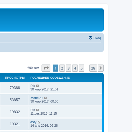
Вход
Страница
1
из
28
1
2
3
4
5
28
След.
690 тем
…
ПРОСМОТРЫ
ПОСЛЕДНЕЕ СООБЩЕНИЕ
Dik
79388
30 мар 2017, 21:51
Женя.81
53857
30 мар 2017, 00:56
Dik
19832
11 дек 2016, 11:15
asty
19321
14 апр 2016, 09:28