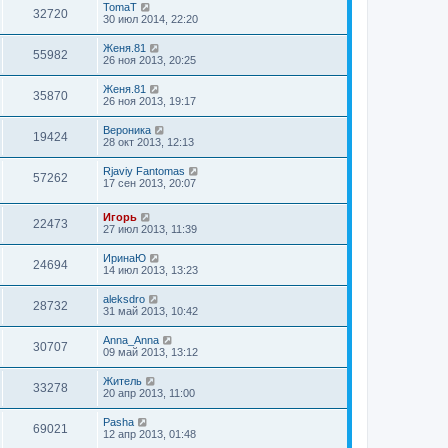
TomaT
32720
30 июл 2014, 22:20
Женя.81
55982
26 ноя 2013, 20:25
Женя.81
35870
26 ноя 2013, 19:17
Вероника
19424
28 окт 2013, 12:13
Rjaviy Fantomas
57262
17 сен 2013, 20:07
Игорь
22473
27 июл 2013, 11:39
ИринаЮ
24694
14 июл 2013, 13:23
aleksdro
28732
31 май 2013, 10:42
Anna_Anna
30707
09 май 2013, 13:12
Житель
33278
20 апр 2013, 11:00
Pasha
69021
12 апр 2013, 01:48