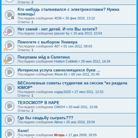
Ответы:
2
Кто нибудь сталкивался с электрокотлами? Нужна
помощь!
Последнее сообщение
4539
«
26 фев 2015, 13:10
Ответы:
1
Нет семей - нет детей. И что Вы хотите?
Последнее сообщение
passer-by
«
15 апр 2013, 10:54
Помогите с выбором Универа
Последнее сообщение
407
«
01 сен 2012, 08:03
Ответы:
1
Покупаем мёд в Селятино
Последнее сообщение
Holdon Coldield
«
28 июн 2012, 16:34
Интересна услуга самоклеящихся букв ...
Последнее сообщение
Женя.81
«
08 сен 2011, 01:45
БЕСполезные советы студентам на сессии *из раздела
ЮМОР*
Последнее сообщение
sagay2020
«
27 июл 2011, 12:52
Ответы:
1
ТЕХОСМОТР В НАРЕ
Последнее сообщение
OMOH
«
03 май 2011, 13:06
Ответы:
2
Где бы свадьбу сыграть???
Последнее сообщение
Alena
«
26 апр 2010, 18:04
Хелп!
Последнее сообщение
Игорь
«
17 дек 2009, 18:55