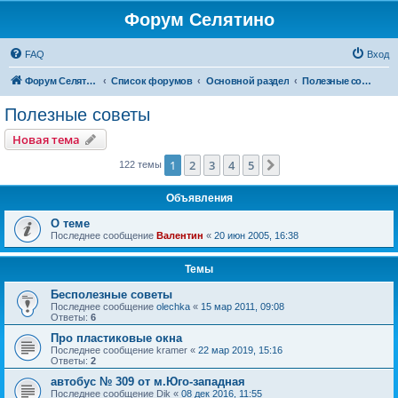
Форум Селятино
FAQ
Вход
Форум Селятино
Список форумов
Основной раздел
Полезные советы
Полезные советы
Новая тема
1
2
3
4
5
След.
122 темы
Объявления
О теме
Последнее сообщение
Валентин
«
20 июн 2005, 16:38
Темы
Бесполезные советы
Последнее сообщение
olechka
«
15 мар 2011, 09:08
Ответы:
6
Про пластиковые окна
Последнее сообщение
kramer
«
22 мар 2019, 15:16
Ответы:
2
автобус № 309 от м.Юго-западная
Последнее сообщение
Dik
«
08 дек 2016, 11:55