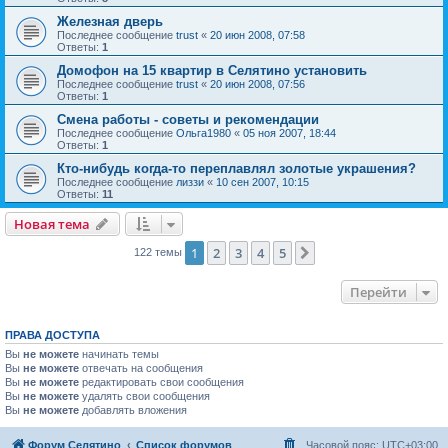
Железная дверь
Последнее сообщение
trust
«
20 июн 2008, 07:58
Ответы:
1
Домофон на 15 квартир в Селятино установить
Последнее сообщение
trust
«
20 июн 2008, 07:56
Ответы:
1
Смена работы - советы и рекомендации
Последнее сообщение
Ольга1980
«
05 ноя 2007, 18:44
Ответы:
1
Кто-нибудь когда-то переплавлял золотые украшения?
Последнее сообщение
лиззи
«
10 сен 2007, 10:15
Ответы:
11
Новая тема
1
2
3
4
5
След.
122 темы
Перейти
ПРАВА ДОСТУПА
Вы
не можете
начинать темы
Вы
не можете
отвечать на сообщения
Вы
не можете
редактировать свои сообщения
Вы
не можете
удалять свои сообщения
Вы
не можете
добавлять вложения
Форум Селятино
Список форумов
Часовой пояс:
UTC+03:00