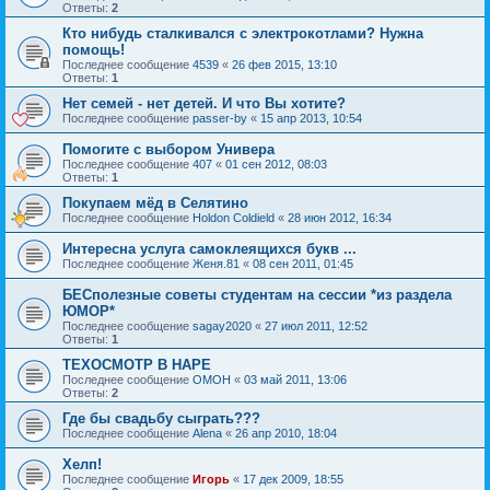
Ответы:
2
Кто нибудь сталкивался с электрокотлами? Нужна
помощь!
Последнее сообщение
4539
«
26 фев 2015, 13:10
Ответы:
1
Нет семей - нет детей. И что Вы хотите?
Последнее сообщение
passer-by
«
15 апр 2013, 10:54
Помогите с выбором Универа
Последнее сообщение
407
«
01 сен 2012, 08:03
Ответы:
1
Покупаем мёд в Селятино
Последнее сообщение
Holdon Coldield
«
28 июн 2012, 16:34
Интересна услуга самоклеящихся букв ...
Последнее сообщение
Женя.81
«
08 сен 2011, 01:45
БЕСполезные советы студентам на сессии *из раздела
ЮМОР*
Последнее сообщение
sagay2020
«
27 июл 2011, 12:52
Ответы:
1
ТЕХОСМОТР В НАРЕ
Последнее сообщение
OMOH
«
03 май 2011, 13:06
Ответы:
2
Где бы свадьбу сыграть???
Последнее сообщение
Alena
«
26 апр 2010, 18:04
Хелп!
Последнее сообщение
Игорь
«
17 дек 2009, 18:55