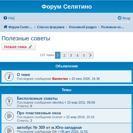
Форум Селятино
FAQ
Вход
Форум Селятино
Список форумов
Основной раздел
Полезные советы
Полезные советы
Новая тема
1
2
3
4
5
След.
122 темы
Объявления
О теме
Последнее сообщение
Валентин
«
20 июн 2005, 16:38
Темы
Бесполезные советы
Последнее сообщение
olechka
«
15 мар 2011, 09:08
Ответы:
6
Про пластиковые окна
Последнее сообщение
kramer
«
22 мар 2019, 15:16
Ответы:
2
автобус № 309 от м.Юго-западная
Последнее сообщение
Dik
«
08 дек 2016, 11:55