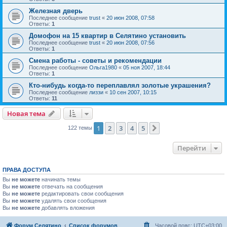
Железная дверь
Последнее сообщение
trust
«
20 июн 2008, 07:58
Ответы:
1
Домофон на 15 квартир в Селятино установить
Последнее сообщение
trust
«
20 июн 2008, 07:56
Ответы:
1
Смена работы - советы и рекомендации
Последнее сообщение
Ольга1980
«
05 ноя 2007, 18:44
Ответы:
1
Кто-нибудь когда-то переплавлял золотые украшения?
Последнее сообщение
лиззи
«
10 сен 2007, 10:15
Ответы:
11
Новая тема
1
2
3
4
5
След.
122 темы
Перейти
ПРАВА ДОСТУПА
Вы
не можете
начинать темы
Вы
не можете
отвечать на сообщения
Вы
не можете
редактировать свои сообщения
Вы
не можете
удалять свои сообщения
Вы
не можете
добавлять вложения
Форум Селятино
Список форумов
Часовой пояс:
UTC+03:00