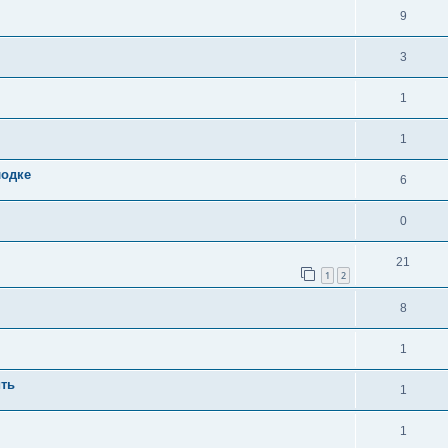
9
3
1
1
лодке
6
0
21
1
2
8
1
ить
1
1