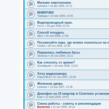
Магазин пиротехники
Leonora
»
18 дек 2006, 22:12
МАМОЧКИ
Танюша
»
13 янв 2009, 14:05
Водопроводный кран.
Гость
»
20 дек 2008, 01:16
Способ похудеть
Ale)(
»
16 ноя 2008, 17:58
Посоветуйте парк, где можно покататься на 
Hobbit
»
20 сен 2006, 13:40
Порвались любимые бусы
Лисенок
»
29 сен 2008, 13:21
Как откосить от армии?
Grendayzer
»
25 июн 2008, 12:03
Хочу видеокамеру
Ольга М-А
»
07 сен 2007, 15:56
Железная дверь
Leonora
»
19 апр 2007, 12:36
Домофон на 15 квартир в Селятино установ
trust
»
22 май 2008, 19:43
Смена работы - советы и рекомендации
Валентин
»
11 окт 2006, 18:10