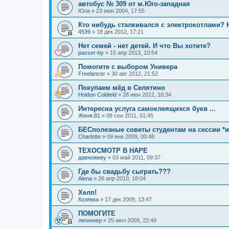
автобус № 309 от м.Юго-западная
Юла
»
23 июн 2004, 17:55
Кто нибудь сталкивался с электрокотлами?
4539
»
18 дек 2012, 17:21
Нет семей - нет детей. И что Вы хотите?
passer-by
»
15 апр 2013, 10:54
Помогите с выбором Универа
Freelancer
»
30 авг 2012, 21:52
Покупаем мёд в Селятино
Holdon Coldield
»
28 июн 2012, 16:34
Интересна услуга самоклеящихся букв ...
Женя.81
»
08 сен 2011, 01:45
БЕСполезные советы студентам на сессии *
Charlotte
»
09 янв 2009, 00:48
ТЕХОСМОТР В НАРЕ
давноживу
»
03 май 2011, 09:37
Где бы свадьбу сыграть???
Alena
»
26 апр 2010, 18:04
Хелп!
Козявка
»
17 дек 2009, 13:47
ПОМОГИТЕ
легионер
»
25 июл 2009, 22:48