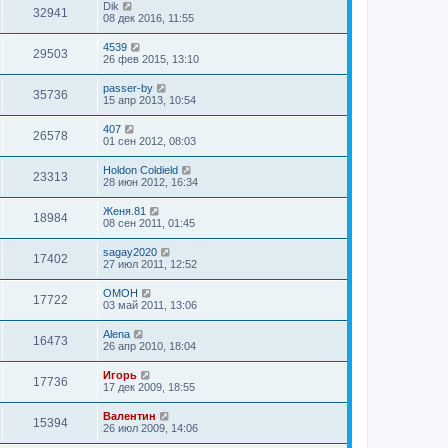
Dik
32941
08 дек 2016, 11:55
4539
29503
26 фев 2015, 13:10
passer-by
35736
15 апр 2013, 10:54
407
26578
01 сен 2012, 08:03
Holdon Coldield
23313
28 июн 2012, 16:34
Женя.81
18984
08 сен 2011, 01:45
sagay2020
17402
27 июл 2011, 12:52
OMOH
17722
03 май 2011, 13:06
Alena
16473
26 апр 2010, 18:04
Игорь
17736
17 дек 2009, 18:55
Валентин
15394
26 июл 2009, 14:06