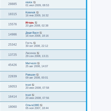
niskix
28885
01 июл 2009, 08:53
Kotenok
18315
16 янв 2009, 16:32
Игорь
15576
20 дек 2008, 02:38
Дядя Вася
14986
16 ноя 2008, 18:16
Гость
25342
30 окт 2008, 22:12
Лисенок
13725
29 сен 2008, 13:21
Митчелл
45426
25 авг 2008, 14:07
Равшан
22839
09 авг 2008, 00:01
trust
16053
20 июн 2008, 07:58
trust
16414
20 июн 2008, 07:56
Ольга1980
18060
05 ноя 2007, 18:44