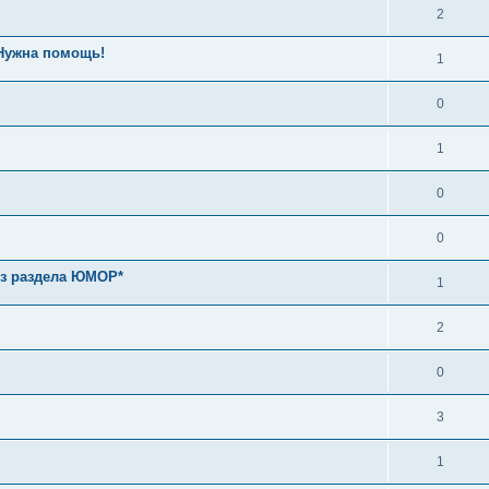
2
 Нужна помощь!
1
0
1
0
0
из раздела ЮМОР*
1
2
0
3
1