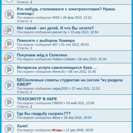
Ответы:
2
Кто нибудь сталкивался с электрокотлами? Нужна
помощь!
Последнее сообщение
4539
«
26 фев 2015, 13:10
Ответы:
1
Нет семей - нет детей. И что Вы хотите?
Последнее сообщение
passer-by
«
15 апр 2013, 10:54
Помогите с выбором Универа
Последнее сообщение
407
«
01 сен 2012, 08:03
Ответы:
1
Покупаем мёд в Селятино
Последнее сообщение
Holdon Coldield
«
28 июн 2012, 16:34
Интересна услуга самоклеящихся букв ...
Последнее сообщение
Женя.81
«
08 сен 2011, 01:45
БЕСполезные советы студентам на сессии *из раздела
ЮМОР*
Последнее сообщение
sagay2020
«
27 июл 2011, 12:52
Ответы:
1
ТЕХОСМОТР В НАРЕ
Последнее сообщение
OMOH
«
03 май 2011, 13:06
Ответы:
2
Где бы свадьбу сыграть???
Последнее сообщение
Alena
«
26 апр 2010, 18:04
Хелп!
Последнее сообщение
Игорь
«
17 дек 2009, 18:55