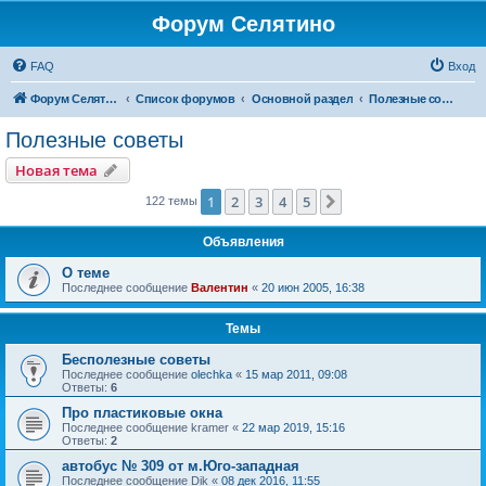
Форум Селятино
FAQ
Вход
Форум Селятино
Список форумов
Основной раздел
Полезные советы
Полезные советы
Новая тема
1
2
3
4
5
След.
122 темы
Объявления
О теме
Последнее сообщение
Валентин
«
20 июн 2005, 16:38
Темы
Бесполезные советы
Последнее сообщение
olechka
«
15 мар 2011, 09:08
Ответы:
6
Про пластиковые окна
Последнее сообщение
kramer
«
22 мар 2019, 15:16
Ответы:
2
автобус № 309 от м.Юго-западная
Последнее сообщение
Dik
«
08 дек 2016, 11:55