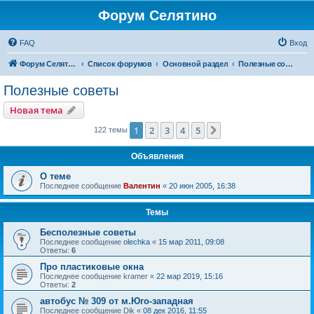
Форум Селятино
FAQ
Вход
Форум Селятино
Список форумов
Основной раздел
Полезные советы
Полезные советы
Новая тема
1
2
3
4
5
След.
122 темы
Объявления
О теме
Последнее сообщение
Валентин
«
20 июн 2005, 16:38
Темы
Бесполезные советы
Последнее сообщение
olechka
«
15 мар 2011, 09:08
Ответы:
6
Про пластиковые окна
Последнее сообщение
kramer
«
22 мар 2019, 15:16
Ответы:
2
автобус № 309 от м.Юго-западная
Последнее сообщение
Dik
«
08 дек 2016, 11:55