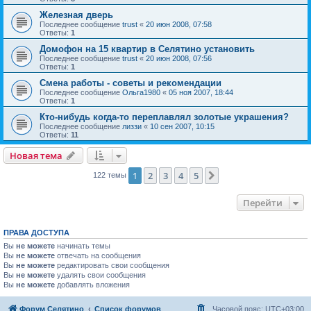
Железная дверь
Последнее сообщение
trust
«
20 июн 2008, 07:58
Ответы:
1
Домофон на 15 квартир в Селятино установить
Последнее сообщение
trust
«
20 июн 2008, 07:56
Ответы:
1
Смена работы - советы и рекомендации
Последнее сообщение
Ольга1980
«
05 ноя 2007, 18:44
Ответы:
1
Кто-нибудь когда-то переплавлял золотые украшения?
Последнее сообщение
лиззи
«
10 сен 2007, 10:15
Ответы:
11
Новая тема
1
2
3
4
5
След.
122 темы
Перейти
ПРАВА ДОСТУПА
Вы
не можете
начинать темы
Вы
не можете
отвечать на сообщения
Вы
не можете
редактировать свои сообщения
Вы
не можете
удалять свои сообщения
Вы
не можете
добавлять вложения
Форум Селятино
Список форумов
Часовой пояс:
UTC+03:00