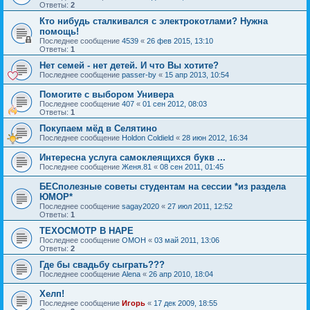
Ответы:
2
Кто нибудь сталкивался с электрокотлами? Нужна
помощь!
Последнее сообщение
4539
«
26 фев 2015, 13:10
Ответы:
1
Нет семей - нет детей. И что Вы хотите?
Последнее сообщение
passer-by
«
15 апр 2013, 10:54
Помогите с выбором Универа
Последнее сообщение
407
«
01 сен 2012, 08:03
Ответы:
1
Покупаем мёд в Селятино
Последнее сообщение
Holdon Coldield
«
28 июн 2012, 16:34
Интересна услуга самоклеящихся букв ...
Последнее сообщение
Женя.81
«
08 сен 2011, 01:45
БЕСполезные советы студентам на сессии *из раздела
ЮМОР*
Последнее сообщение
sagay2020
«
27 июл 2011, 12:52
Ответы:
1
ТЕХОСМОТР В НАРЕ
Последнее сообщение
OMOH
«
03 май 2011, 13:06
Ответы:
2
Где бы свадьбу сыграть???
Последнее сообщение
Alena
«
26 апр 2010, 18:04
Хелп!
Последнее сообщение
Игорь
«
17 дек 2009, 18:55