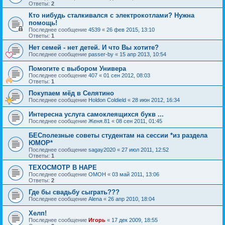
Ответы:
2
Кто нибудь сталкивался с электрокотлами? Нужна
помощь!
Последнее сообщение
4539
«
26 фев 2015, 13:10
Ответы:
1
Нет семей - нет детей. И что Вы хотите?
Последнее сообщение
passer-by
«
15 апр 2013, 10:54
Помогите с выбором Универа
Последнее сообщение
407
«
01 сен 2012, 08:03
Ответы:
1
Покупаем мёд в Селятино
Последнее сообщение
Holdon Coldield
«
28 июн 2012, 16:34
Интересна услуга самоклеящихся букв ...
Последнее сообщение
Женя.81
«
08 сен 2011, 01:45
БЕСполезные советы студентам на сессии *из раздела
ЮМОР*
Последнее сообщение
sagay2020
«
27 июл 2011, 12:52
Ответы:
1
ТЕХОСМОТР В НАРЕ
Последнее сообщение
OMOH
«
03 май 2011, 13:06
Ответы:
2
Где бы свадьбу сыграть???
Последнее сообщение
Alena
«
26 апр 2010, 18:04
Хелп!
Последнее сообщение
Игорь
«
17 дек 2009, 18:55