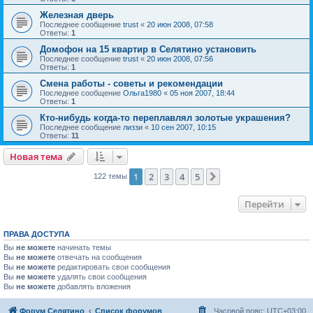
Железная дверь
Последнее сообщение
trust
«
20 июн 2008, 07:58
Ответы:
1
Домофон на 15 квартир в Селятино установить
Последнее сообщение
trust
«
20 июн 2008, 07:56
Ответы:
1
Смена работы - советы и рекомендации
Последнее сообщение
Ольга1980
«
05 ноя 2007, 18:44
Ответы:
1
Кто-нибудь когда-то переплавлял золотые украшения?
Последнее сообщение
лиззи
«
10 сен 2007, 10:15
Ответы:
11
Новая тема
1
2
3
4
5
След.
122 темы
Перейти
ПРАВА ДОСТУПА
Вы
не можете
начинать темы
Вы
не можете
отвечать на сообщения
Вы
не можете
редактировать свои сообщения
Вы
не можете
удалять свои сообщения
Вы
не можете
добавлять вложения
Форум Селятино
Список форумов
Часовой пояс:
UTC+03:00