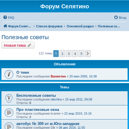
Форум Селятино
FAQ
Вход
Форум Селятино
Список форумов
Основной раздел
Полезные советы
Полезные советы
Новая тема
1
2
3
4
5
След.
122 темы
Объявления
О теме
Последнее сообщение
Валентин
«
20 июн 2005, 16:38
Темы
Бесполезные советы
Последнее сообщение
olechka
«
15 мар 2011, 09:08
Ответы:
6
Про пластиковые окна
Последнее сообщение
kramer
«
22 мар 2019, 15:16
Ответы:
2
автобус № 309 от м.Юго-западная
Последнее сообщение
Dik
«
08 дек 2016, 11:55