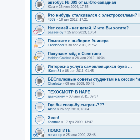
автобус № 309 от м.Юго-западная
Юла
»
23 июн 2004, 17:55
Кто нибудь сталкивался с электрокотлами?
4539
»
18 дек 2012, 17:21
Нет семей - нет детей. И что Вы хотите?
passer-by
»
15 апр 2013, 10:54
Помогите с выбором Универа
Freelancer
»
30 авг 2012, 21:52
Покупаем мёд в Селятино
Holdon Coldield
»
28 июн 2012, 16:34
Интересна услуга самоклеящихся букв ...
Женя.81
»
08 сен 2011, 01:45
БЕСполезные советы студентам на сессии *
Charlotte
»
09 янв 2009, 00:48
ТЕХОСМОТР В НАРЕ
давноживу
»
03 май 2011, 09:37
Где бы свадьбу сыграть???
Alena
»
26 апр 2010, 18:04
Хелп!
Козявка
»
17 дек 2009, 13:47
ПОМОГИТЕ
легионер
»
25 июл 2009, 22:48