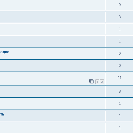
9
3
1
1
лодке
6
0
21
1
2
8
1
ить
1
1