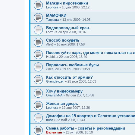
Магазин пиротехники
Leonora
»
18 дек 2006, 22:12
МАМОЧКИ
Танюша
»
13 янв 2009, 14:05
Водопроводный кран.
Гость
»
20 дек 2008, 01:16
Способ похудеть
Ale)(
»
16 ноя 2008, 17:58
Посоветуйте парк, где можно покататься на 
Hobbit
»
20 сен 2006, 13:40
Порвались любимые бусы
Лисенок
»
29 сен 2008, 13:21
Как откосить от армии?
Grendayzer
»
25 июн 2008, 12:03
Хочу видеокамеру
Ольга М-А
»
07 сен 2007, 15:56
Железная дверь
Leonora
»
19 апр 2007, 12:36
Домофон на 15 квартир в Селятино установ
trust
»
22 май 2008, 19:43
Смена работы - советы и рекомендации
Валентин
»
11 окт 2006, 18:10