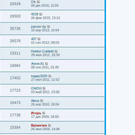
Dik
32929
08 дек 2016, 11:55
4539
29503
26 фев 2015, 13:10
passer-by
35736
15 апр 2013, 10:54
407
26578
01 сен 2012, 08:03
Holdon Coldield
23311
28 июн 2012, 16:34
Женя.81
18984
08 сен 2011, 01:45
sagay2020
17402
27 июл 2011, 12:52
OMOH
17722
03 май 2011, 13:06
Alena
16473
26 апр 2010, 18:04
Игорь
17736
17 дек 2009, 18:55
Валентин
15394
26 июл 2009, 14:06