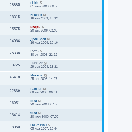
niskix
28885
01 июл 2009, 08:53
Kotenok
18315
16 янв 2009, 16:32
Игорь
15575
20 дек 2008, 02:38
Дядя Вася
14986
16 ноя 2008, 18:16
Гость
25338
30 окт 2008, 22:12
Лисенок
13725
29 сен 2008, 13:21
Митчелл
45418
25 авг 2008, 14:07
Равшан
22839
09 авг 2008, 00:01
trust
16051
20 июн 2008, 07:58
trust
16414
20 июн 2008, 07:56
Ольга1980
18060
05 ноя 2007, 18:44