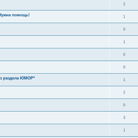
2
 Нужна помощь!
1
0
1
0
0
из раздела ЮМОР*
1
2
0
3
1