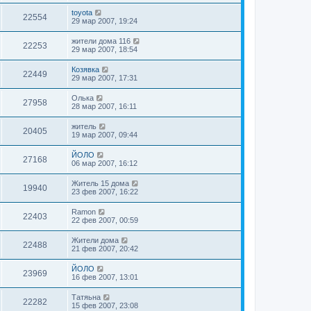
toyota
22554
29 мар 2007, 19:24
жители дома 116
22253
29 мар 2007, 18:54
Козявка
22449
29 мар 2007, 17:31
Oлькa
27958
28 мар 2007, 16:11
житель
20405
19 мар 2007, 09:44
ЙОЛО
27168
06 мар 2007, 16:12
Житель 15 дома
19940
23 фев 2007, 16:22
Ramon
22403
22 фев 2007, 00:59
Жители дома
22488
21 фев 2007, 20:42
ЙОЛО
23969
16 фев 2007, 13:01
Татяьна
22282
15 фев 2007, 23:08