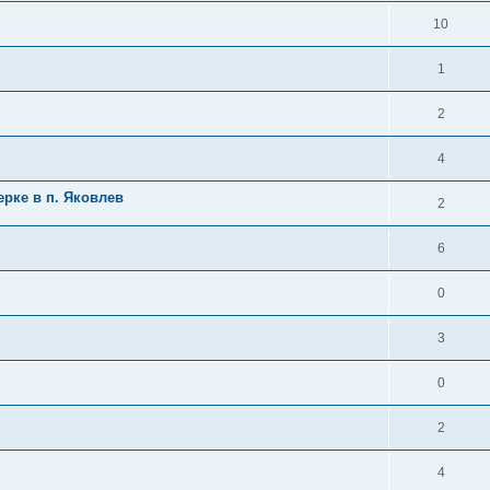
10
1
2
4
ерке в п. Яковлев
2
6
0
3
0
2
4