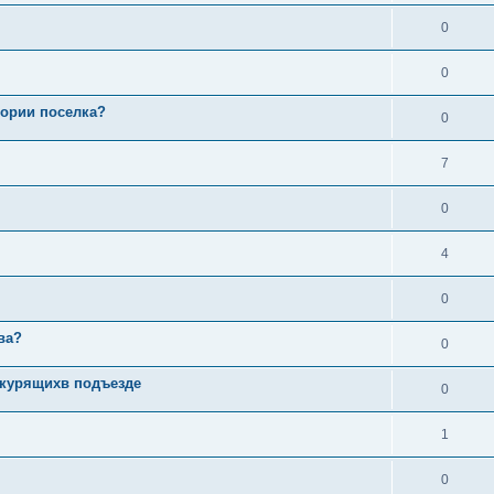
0
0
тории поселка?
0
7
0
4
0
ва?
0
 курящихв подъезде
0
1
0