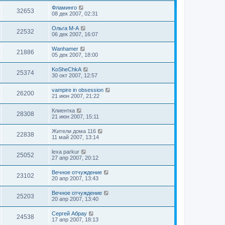
Фламинго
32653
08 дек 2007, 02:31
Ольга М-А
22532
06 дек 2007, 16:07
Wanhamer
21886
05 дек 2007, 18:00
KoSheChkA
25374
30 окт 2007, 12:57
vampire in obsession
26200
21 июн 2007, 21:22
Клиентка
28308
21 июн 2007, 15:11
Жители дома 116
22838
11 май 2007, 13:14
lexa parkur
25052
27 апр 2007, 20:12
Вечное отчуждение
23102
20 апр 2007, 13:43
Вечное отчуждение
25203
20 апр 2007, 13:40
Сергей Абрау
24538
17 апр 2007, 18:13