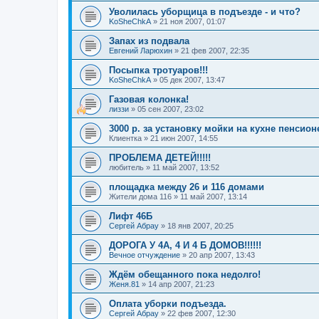
Уволилась уборщица в подъезде - и что?
KoSheChkA
»
21 ноя 2007, 01:07
Запах из подвала
Евгений Ларюхин
»
21 фев 2007, 22:35
Посыпка тротуаров!!!
KoSheChkA
»
05 дек 2007, 13:47
Газовая колонка!
лиззи
»
05 сен 2007, 23:02
3000 р. за установку мойки на кухне пенсион
Клиентка
»
21 июн 2007, 14:55
ПРОБЛЕМА ДЕТЕЙ!!!!!
любитель
»
11 май 2007, 13:52
площадка между 26 и 116 домами
Жители дома 116
»
11 май 2007, 13:14
Лифт 46Б
Сергей Абрау
»
18 янв 2007, 20:25
ДОРОГА У 4А, 4 И 4 Б ДОМОВ!!!!!!
Вечное отчуждение
»
20 апр 2007, 13:43
Ждём обещанного пока недолго!
Женя.81
»
14 апр 2007, 21:23
Оплата уборки подъезда.
Сергей Абрау
»
22 фев 2007, 12:30