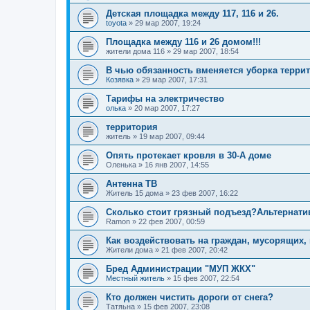
Детская площадка между 117, 116 и 26.
toyota
»
29 мар 2007, 19:24
Площадка между 116 и 26 домом!!!
жители дома 116
»
29 мар 2007, 18:54
В чью обязанность вменяется уборка терри
Козявка
»
29 мар 2007, 17:31
Тарифы на электричество
олька
»
20 мар 2007, 17:27
территория
житель
»
19 мар 2007, 09:44
Опять протекает кровля в 30-А доме
Oлeнькa
»
16 янв 2007, 14:55
Антенна ТВ
Житель 15 дома
»
23 фев 2007, 16:22
Сколько стоит грязный подъезд?Альтернати
Ramon
»
22 фев 2007, 00:59
Как воздействовать на граждан, мусорящих,
Жители дома
»
21 фев 2007, 20:42
Бред Администрации "МУП ЖКХ"
Местный житель
»
15 фев 2007, 22:54
Кто должен чистить дороги от снега?
Татяьна
»
15 фев 2007, 23:08