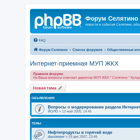
Форум Селятино
новости и события Селятино, об
FAQ
Форум Селятино
Список форумов
Общественные ин
Интернет-приемная МУП ЖКХ
Правила форума
На Ваши вопросы отвечает директор МУП ЖКХ " Селятино " Купц
Новая тема
ОБЪЯВЛЕНИЯ
Вопросы о модерировании раздела Интерне
ЙОЛО
»
13 май 2005, 14:45
ТЕМЫ
Нефтепродукты в горячей воде
daysleeper
»
19 дек 2007, 23:49