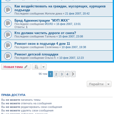
Как воздействовать на граждан, мусорящих, курящихв
подъезде
Последнее сообщение
Жители дома
«
21 фев 2007, 20:42
Бред Администрации "МУП ЖКХ"
Последнее сообщение
ЙОЛО
«
16 фев 2007, 13:01
Ответы:
1
Кто должен чистить дороги от снега?
Последнее сообщение
Татяьна
«
15 фев 2007, 23:08
Ремонт окон в подъезде 4 дом 11
Последнее сообщение
Селятинка
«
10 фев 2007, 19:38
Ремонт детской площадки
Последнее сообщение
Ольга-Л.
«
10 фев 2007, 12:23
Новая тема
1
2
3
4
След.
96 тем
Перейти
ПРАВА ДОСТУПА
Вы
не можете
начинать темы
Вы
не можете
отвечать на сообщения
Вы
не можете
редактировать свои сообщения
Вы
не можете
удалять свои сообщения