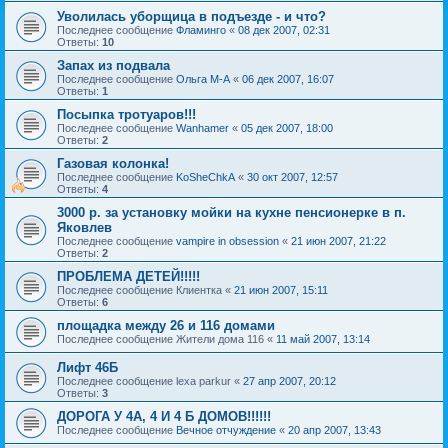
Уволилась уборщица в подъезде - и что?
Последнее сообщение
Фламинго
«
08 дек 2007, 02:31
Ответы:
10
Запах из подвала
Последнее сообщение
Ольга М-А
«
06 дек 2007, 16:07
Ответы:
1
Посыпка тротуаров!!!
Последнее сообщение
Wanhamer
«
05 дек 2007, 18:00
Ответы:
2
Газовая колонка!
Последнее сообщение
KoSheChkA
«
30 окт 2007, 12:57
Ответы:
4
3000 р. за установку мойки на кухне пенсионерке в п.
Яковлев
Последнее сообщение
vampire in obsession
«
21 июн 2007, 21:22
Ответы:
2
ПРОБЛЕМА ДЕТЕЙ!!!!!
Последнее сообщение
Клиентка
«
21 июн 2007, 15:11
Ответы:
6
площадка между 26 и 116 домами
Последнее сообщение
Жители дома 116
«
11 май 2007, 13:14
Лифт 46Б
Последнее сообщение
lexa parkur
«
27 апр 2007, 20:12
Ответы:
3
ДОРОГА У 4А, 4 И 4 Б ДОМОВ!!!!!!
Последнее сообщение
Вечное отчуждение
«
20 апр 2007, 13:43