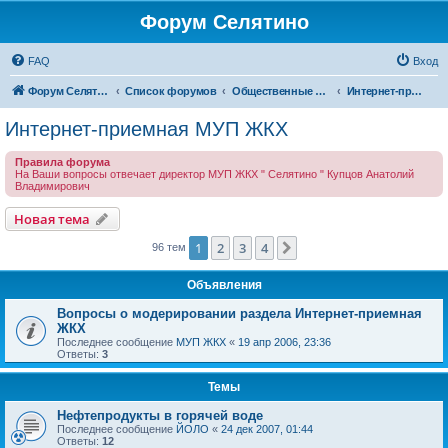
Форум Селятино
FAQ
Вход
Форум Селятино
Список форумов
Общественные интернет-приемные
Интернет-приемная МУП ЖКХ
Интернет-приемная МУП ЖКХ
Правила форума
На Ваши вопросы отвечает директор МУП ЖКХ " Селятино " Купцов Анатолий
Владимирович
Новая тема
1
2
3
4
След.
96 тем
Объявления
Вопросы о модерировании раздела Интернет-приемная
ЖКХ
Последнее сообщение
МУП ЖКХ
«
19 апр 2006, 23:36
Ответы:
3
Темы
Нефтепродукты в горячей воде
Последнее сообщение
ЙОЛО
«
24 дек 2007, 01:44
Ответы:
12