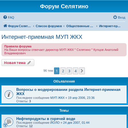
Форум Селятино
FAQ
Вход
Форум Селятино
Список форумов
Общественные интернет-приемные
Интернет-приемная МУП ЖКХ
Интернет-приемная МУП ЖКХ
Правила форума
На Ваши вопросы отвечает директор МУП ЖКХ " Селятино " Купцов Анатолий
Владимирович
Новая тема
1
2
3
4
След.
96 тем
Объявления
Вопросы о модерировании раздела Интернет-приемная
ЖКХ
Последнее сообщение
МУП ЖКХ
«
19 апр 2006, 23:36
Ответы:
3
Темы
Нефтепродукты в горячей воде
Последнее сообщение
ЙОЛО
«
24 дек 2007, 01:44
Ответы:
12