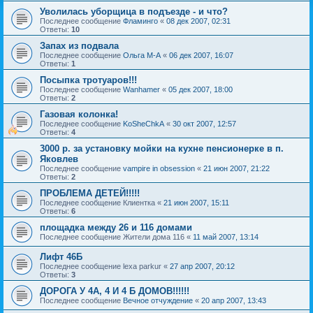
Уволилась уборщица в подъезде - и что?
Последнее сообщение
Фламинго
«
08 дек 2007, 02:31
Ответы:
10
Запах из подвала
Последнее сообщение
Ольга М-А
«
06 дек 2007, 16:07
Ответы:
1
Посыпка тротуаров!!!
Последнее сообщение
Wanhamer
«
05 дек 2007, 18:00
Ответы:
2
Газовая колонка!
Последнее сообщение
KoSheChkA
«
30 окт 2007, 12:57
Ответы:
4
3000 р. за установку мойки на кухне пенсионерке в п.
Яковлев
Последнее сообщение
vampire in obsession
«
21 июн 2007, 21:22
Ответы:
2
ПРОБЛЕМА ДЕТЕЙ!!!!!
Последнее сообщение
Клиентка
«
21 июн 2007, 15:11
Ответы:
6
площадка между 26 и 116 домами
Последнее сообщение
Жители дома 116
«
11 май 2007, 13:14
Лифт 46Б
Последнее сообщение
lexa parkur
«
27 апр 2007, 20:12
Ответы:
3
ДОРОГА У 4А, 4 И 4 Б ДОМОВ!!!!!!
Последнее сообщение
Вечное отчуждение
«
20 апр 2007, 13:43