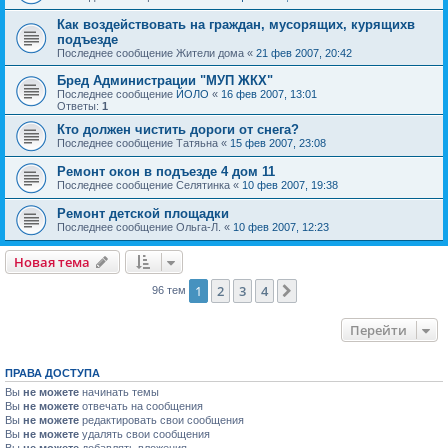
Как воздействовать на граждан, мусорящих, курящихв
подъезде
Последнее сообщение
Жители дома
«
21 фев 2007, 20:42
Бред Администрации "МУП ЖКХ"
Последнее сообщение
ЙОЛО
«
16 фев 2007, 13:01
Ответы:
1
Кто должен чистить дороги от снега?
Последнее сообщение
Татяьна
«
15 фев 2007, 23:08
Ремонт окон в подъезде 4 дом 11
Последнее сообщение
Селятинка
«
10 фев 2007, 19:38
Ремонт детской площадки
Последнее сообщение
Ольга-Л.
«
10 фев 2007, 12:23
Новая тема
1
2
3
4
След.
96 тем
Перейти
ПРАВА ДОСТУПА
Вы
не можете
начинать темы
Вы
не можете
отвечать на сообщения
Вы
не можете
редактировать свои сообщения
Вы
не можете
удалять свои сообщения