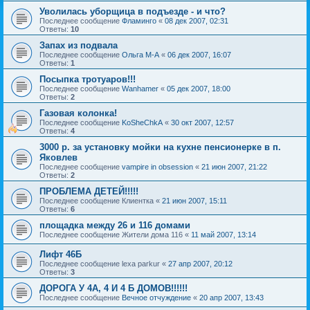
Уволилась уборщица в подъезде - и что?
Последнее сообщение
Фламинго
«
08 дек 2007, 02:31
Ответы:
10
Запах из подвала
Последнее сообщение
Ольга М-А
«
06 дек 2007, 16:07
Ответы:
1
Посыпка тротуаров!!!
Последнее сообщение
Wanhamer
«
05 дек 2007, 18:00
Ответы:
2
Газовая колонка!
Последнее сообщение
KoSheChkA
«
30 окт 2007, 12:57
Ответы:
4
3000 р. за установку мойки на кухне пенсионерке в п.
Яковлев
Последнее сообщение
vampire in obsession
«
21 июн 2007, 21:22
Ответы:
2
ПРОБЛЕМА ДЕТЕЙ!!!!!
Последнее сообщение
Клиентка
«
21 июн 2007, 15:11
Ответы:
6
площадка между 26 и 116 домами
Последнее сообщение
Жители дома 116
«
11 май 2007, 13:14
Лифт 46Б
Последнее сообщение
lexa parkur
«
27 апр 2007, 20:12
Ответы:
3
ДОРОГА У 4А, 4 И 4 Б ДОМОВ!!!!!!
Последнее сообщение
Вечное отчуждение
«
20 апр 2007, 13:43