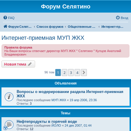
Форум Селятино
FAQ
Вход
Форум Селятино
Список форумов
Общественные интернет-приемные
Интернет-приемная МУП ЖКХ
Интернет-приемная МУП ЖКХ
Правила форума
На Ваши вопросы отвечает директор МУП ЖКХ " Селятино " Купцов Анатолий
Владимирович
Новая тема
1
2
3
4
След.
96 тем
Объявления
Вопросы о модерировании раздела Интернет-приемная
ЖКХ
Последнее сообщение
МУП ЖКХ
«
19 апр 2006, 23:36
Ответы:
3
Темы
Нефтепродукты в горячей воде
Последнее сообщение
ЙОЛО
«
24 дек 2007, 01:44
Ответы:
12