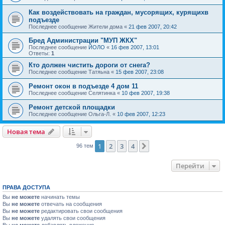
Как воздействовать на граждан, мусорящих, курящихв
подъезде
Последнее сообщение
Жители дома
«
21 фев 2007, 20:42
Бред Администрации "МУП ЖКХ"
Последнее сообщение
ЙОЛО
«
16 фев 2007, 13:01
Ответы:
1
Кто должен чистить дороги от снега?
Последнее сообщение
Татяьна
«
15 фев 2007, 23:08
Ремонт окон в подъезде 4 дом 11
Последнее сообщение
Селятинка
«
10 фев 2007, 19:38
Ремонт детской площадки
Последнее сообщение
Ольга-Л.
«
10 фев 2007, 12:23
Новая тема
1
2
3
4
След.
96 тем
Перейти
ПРАВА ДОСТУПА
Вы
не можете
начинать темы
Вы
не можете
отвечать на сообщения
Вы
не можете
редактировать свои сообщения
Вы
не можете
удалять свои сообщения