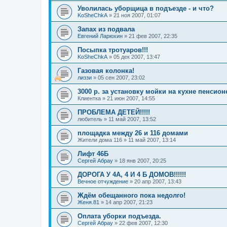
Уволилась уборщица в подъезде - и что?
KoSheChkA
»
21 ноя 2007, 01:07
Запах из подвала
Евгений Ларюхин
»
21 фев 2007, 22:35
Посыпка тротуаров!!!
KoSheChkA
»
05 дек 2007, 13:47
Газовая колонка!
лиззи
»
05 сен 2007, 23:02
3000 р. за установку мойки на кухне пенсион
Клиентка
»
21 июн 2007, 14:55
ПРОБЛЕМА ДЕТЕЙ!!!!!
любитель
»
11 май 2007, 13:52
площадка между 26 и 116 домами
Жители дома 116
»
11 май 2007, 13:14
Лифт 46Б
Сергей Абрау
»
18 янв 2007, 20:25
ДОРОГА У 4А, 4 И 4 Б ДОМОВ!!!!!!
Вечное отчуждение
»
20 апр 2007, 13:43
Ждём обещанного пока недолго!
Женя.81
»
14 апр 2007, 21:23
Оплата уборки подъезда.
Сергей Абрау
»
22 фев 2007, 12:30