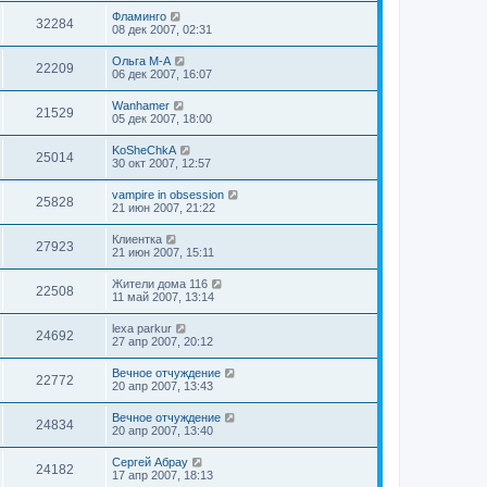
Фламинго
32284
08 дек 2007, 02:31
Ольга М-А
22209
06 дек 2007, 16:07
Wanhamer
21529
05 дек 2007, 18:00
KoSheChkA
25014
30 окт 2007, 12:57
vampire in obsession
25828
21 июн 2007, 21:22
Клиентка
27923
21 июн 2007, 15:11
Жители дома 116
22508
11 май 2007, 13:14
lexa parkur
24692
27 апр 2007, 20:12
Вечное отчуждение
22772
20 апр 2007, 13:43
Вечное отчуждение
24834
20 апр 2007, 13:40
Сергей Абрау
24182
17 апр 2007, 18:13