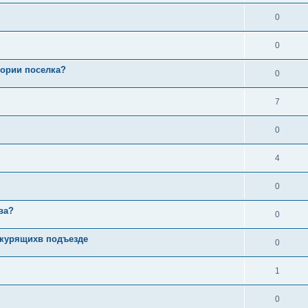
0
0
тории поселка?
0
7
0
4
0
ва?
0
 курящихв подъезде
0
1
0