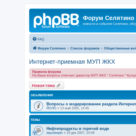
Форум Селятино
новости и события Селятино, об
FAQ
Форум Селятино
Список форумов
Общественные ин
Интернет-приемная МУП ЖКХ
Правила форума
На Ваши вопросы отвечает директор МУП ЖКХ " Селятино " Купц
Новая тема
ОБЪЯВЛЕНИЯ
Вопросы о модерировании раздела Интерне
ЙОЛО
»
13 май 2005, 14:45
ТЕМЫ
Нефтепродукты в горячей воде
daysleeper
»
19 дек 2007, 23:49