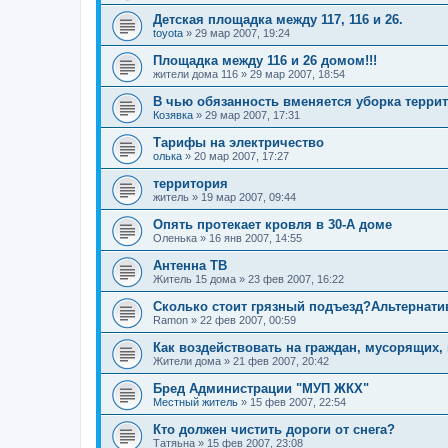
Детская площадка между 117, 116 и 26.
toyota
»
29 мар 2007, 19:24
Площадка между 116 и 26 домом!!!
жители дома 116
»
29 мар 2007, 18:54
В чью обязанность вменяется уборка терри
Козявка
»
29 мар 2007, 17:31
Тарифы на электричество
олька
»
20 мар 2007, 17:27
территория
житель
»
19 мар 2007, 09:44
Опять протекает кровля в 30-А доме
Oлeнькa
»
16 янв 2007, 14:55
Антенна ТВ
Житель 15 дома
»
23 фев 2007, 16:22
Сколько стоит грязный подъезд?Альтернати
Ramon
»
22 фев 2007, 00:59
Как воздействовать на граждан, мусорящих,
Жители дома
»
21 фев 2007, 20:42
Бред Администрации "МУП ЖКХ"
Местный житель
»
15 фев 2007, 22:54
Кто должен чистить дороги от снега?
Татяьна
»
15 фев 2007, 23:08