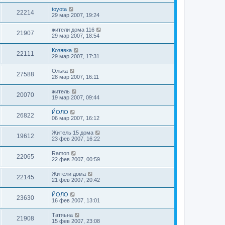
toyota
22214
29 мар 2007, 19:24
жители дома 116
21907
29 мар 2007, 18:54
Козявка
22111
29 мар 2007, 17:31
Oлькa
27588
28 мар 2007, 16:11
житель
20070
19 мар 2007, 09:44
ЙОЛО
26822
06 мар 2007, 16:12
Житель 15 дома
19612
23 фев 2007, 16:22
Ramon
22065
22 фев 2007, 00:59
Жители дома
22145
21 фев 2007, 20:42
ЙОЛО
23630
16 фев 2007, 13:01
Татяьна
21908
15 фев 2007, 23:08