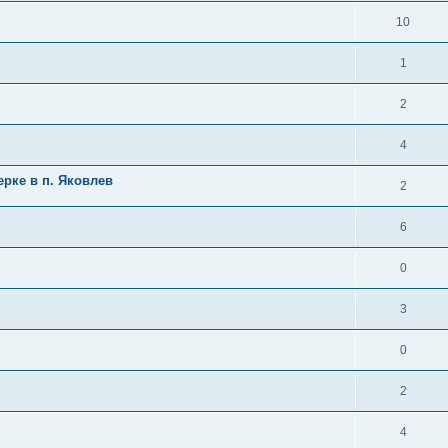
10
1
2
4
ерке в п. Яковлев
2
6
0
3
0
2
4