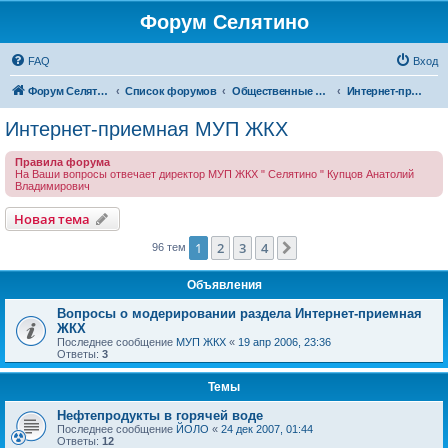
Форум Селятино
FAQ
Вход
Форум Селятино
Список форумов
Общественные интернет-приемные
Интернет-приемная МУП ЖКХ
Интернет-приемная МУП ЖКХ
Правила форума
На Ваши вопросы отвечает директор МУП ЖКХ " Селятино " Купцов Анатолий
Владимирович
Новая тема
1
2
3
4
След.
96 тем
Объявления
Вопросы о модерировании раздела Интернет-приемная
ЖКХ
Последнее сообщение
МУП ЖКХ
«
19 апр 2006, 23:36
Ответы:
3
Темы
Нефтепродукты в горячей воде
Последнее сообщение
ЙОЛО
«
24 дек 2007, 01:44
Ответы:
12