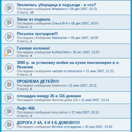
Уволилась уборщица в подъезде - и что?
Последнее сообщение
Фламинго
«
08 дек 2007, 02:31
Ответы:
10
Запах из подвала
Последнее сообщение
Ольга М-А
«
06 дек 2007, 16:07
Ответы:
1
Посыпка тротуаров!!!
Последнее сообщение
Wanhamer
«
05 дек 2007, 18:00
Ответы:
2
Газовая колонка!
Последнее сообщение
KoSheChkA
«
30 окт 2007, 12:57
Ответы:
4
3000 р. за установку мойки на кухне пенсионерке в п.
Яковлев
Последнее сообщение
vampire in obsession
«
21 июн 2007, 21:22
Ответы:
2
ПРОБЛЕМА ДЕТЕЙ!!!!!
Последнее сообщение
Клиентка
«
21 июн 2007, 15:11
Ответы:
6
площадка между 26 и 116 домами
Последнее сообщение
Жители дома 116
«
11 май 2007, 13:14
Лифт 46Б
Последнее сообщение
lexa parkur
«
27 апр 2007, 20:12
Ответы:
3
ДОРОГА У 4А, 4 И 4 Б ДОМОВ!!!!!!
Последнее сообщение
Вечное отчуждение
«
20 апр 2007, 13:43