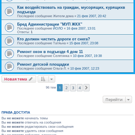
Как воздействовать на граждан, мусорящих, курящихв
подъезде
Последнее сообщение
Жители дома
«
21 фев 2007, 20:42
Бред Администрации "МУП ЖКХ"
Последнее сообщение
ЙОЛО
«
16 фев 2007, 13:01
Ответы:
1
Кто должен чистить дороги от снега?
Последнее сообщение
Татяьна
«
15 фев 2007, 23:08
Ремонт окон в подъезде 4 дом 11
Последнее сообщение
Селятинка
«
10 фев 2007, 19:38
Ремонт детской площадки
Последнее сообщение
Ольга-Л.
«
10 фев 2007, 12:23
Новая тема
1
2
3
4
След.
96 тем
Перейти
ПРАВА ДОСТУПА
Вы
не можете
начинать темы
Вы
не можете
отвечать на сообщения
Вы
не можете
редактировать свои сообщения
Вы
не можете
удалять свои сообщения