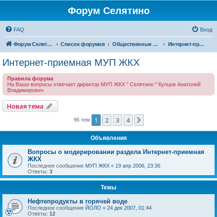
Форум Селятино
FAQ
Вход
Форум Селятино
Список форумов
Общественные интернет-приемные
Интернет-приемная МУП ЖКХ
Интернет-приемная МУП ЖКХ
Правила форума
На Ваши вопросы отвечает директор МУП ЖКХ " Селятино " Купцов Анатолий
Владимирович
Новая тема
1
2
3
4
След.
96 тем
Объявления
Вопросы о модерировании раздела Интернет-приемная
ЖКХ
Последнее сообщение
МУП ЖКХ
«
19 апр 2006, 23:36
Ответы:
3
Темы
Нефтепродукты в горячей воде
Последнее сообщение
ЙОЛО
«
24 дек 2007, 01:44
Ответы:
12