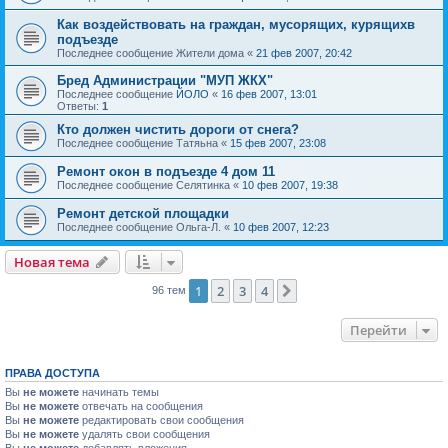
Как воздействовать на граждан, мусорящих, курящихв
подъезде
Последнее сообщение
Жители дома
«
21 фев 2007, 20:42
Бред Администрации "МУП ЖКХ"
Последнее сообщение
ЙОЛО
«
16 фев 2007, 13:01
Ответы:
1
Кто должен чистить дороги от снега?
Последнее сообщение
Татяьна
«
15 фев 2007, 23:08
Ремонт окон в подъезде 4 дом 11
Последнее сообщение
Селятинка
«
10 фев 2007, 19:38
Ремонт детской площадки
Последнее сообщение
Ольга-Л.
«
10 фев 2007, 12:23
Новая тема
1
2
3
4
След.
96 тем
Перейти
ПРАВА ДОСТУПА
Вы
не можете
начинать темы
Вы
не можете
отвечать на сообщения
Вы
не можете
редактировать свои сообщения
Вы
не можете
удалять свои сообщения