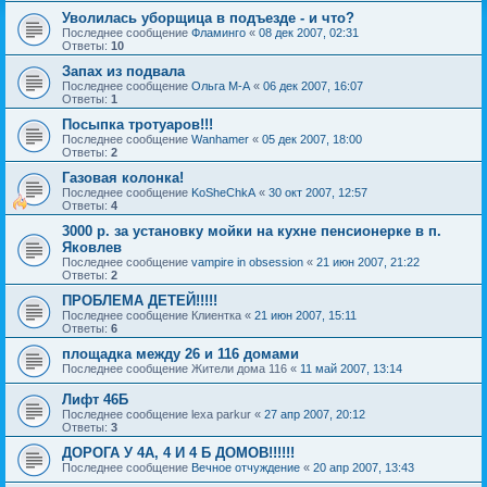
Уволилась уборщица в подъезде - и что?
Последнее сообщение
Фламинго
«
08 дек 2007, 02:31
Ответы:
10
Запах из подвала
Последнее сообщение
Ольга М-А
«
06 дек 2007, 16:07
Ответы:
1
Посыпка тротуаров!!!
Последнее сообщение
Wanhamer
«
05 дек 2007, 18:00
Ответы:
2
Газовая колонка!
Последнее сообщение
KoSheChkA
«
30 окт 2007, 12:57
Ответы:
4
3000 р. за установку мойки на кухне пенсионерке в п.
Яковлев
Последнее сообщение
vampire in obsession
«
21 июн 2007, 21:22
Ответы:
2
ПРОБЛЕМА ДЕТЕЙ!!!!!
Последнее сообщение
Клиентка
«
21 июн 2007, 15:11
Ответы:
6
площадка между 26 и 116 домами
Последнее сообщение
Жители дома 116
«
11 май 2007, 13:14
Лифт 46Б
Последнее сообщение
lexa parkur
«
27 апр 2007, 20:12
Ответы:
3
ДОРОГА У 4А, 4 И 4 Б ДОМОВ!!!!!!
Последнее сообщение
Вечное отчуждение
«
20 апр 2007, 13:43