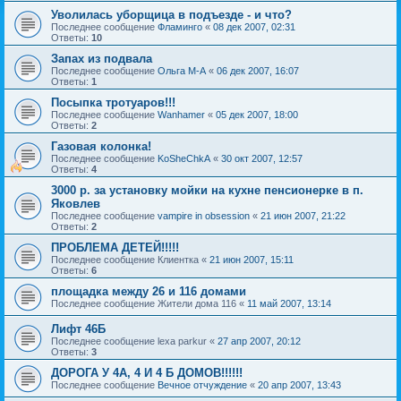
Уволилась уборщица в подъезде - и что?
Последнее сообщение
Фламинго
«
08 дек 2007, 02:31
Ответы:
10
Запах из подвала
Последнее сообщение
Ольга М-А
«
06 дек 2007, 16:07
Ответы:
1
Посыпка тротуаров!!!
Последнее сообщение
Wanhamer
«
05 дек 2007, 18:00
Ответы:
2
Газовая колонка!
Последнее сообщение
KoSheChkA
«
30 окт 2007, 12:57
Ответы:
4
3000 р. за установку мойки на кухне пенсионерке в п.
Яковлев
Последнее сообщение
vampire in obsession
«
21 июн 2007, 21:22
Ответы:
2
ПРОБЛЕМА ДЕТЕЙ!!!!!
Последнее сообщение
Клиентка
«
21 июн 2007, 15:11
Ответы:
6
площадка между 26 и 116 домами
Последнее сообщение
Жители дома 116
«
11 май 2007, 13:14
Лифт 46Б
Последнее сообщение
lexa parkur
«
27 апр 2007, 20:12
Ответы:
3
ДОРОГА У 4А, 4 И 4 Б ДОМОВ!!!!!!
Последнее сообщение
Вечное отчуждение
«
20 апр 2007, 13:43