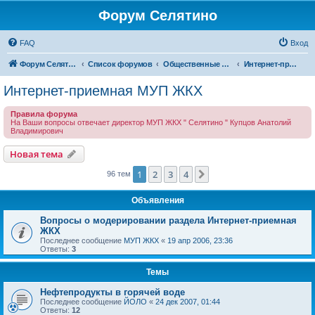
Форум Селятино
FAQ
Вход
Форум Селятино
Список форумов
Общественные интернет-приемные
Интернет-приемная МУП ЖКХ
Интернет-приемная МУП ЖКХ
Правила форума
На Ваши вопросы отвечает директор МУП ЖКХ " Селятино " Купцов Анатолий
Владимирович
Новая тема
1
2
3
4
След.
96 тем
Объявления
Вопросы о модерировании раздела Интернет-приемная
ЖКХ
Последнее сообщение
МУП ЖКХ
«
19 апр 2006, 23:36
Ответы:
3
Темы
Нефтепродукты в горячей воде
Последнее сообщение
ЙОЛО
«
24 дек 2007, 01:44
Ответы:
12