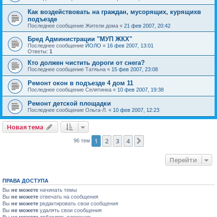
Как воздействовать на граждан, мусорящих, курящихв
подъезде
Последнее сообщение
Жители дома
«
21 фев 2007, 20:42
Бред Администрации "МУП ЖКХ"
Последнее сообщение
ЙОЛО
«
16 фев 2007, 13:01
Ответы:
1
Кто должен чистить дороги от снега?
Последнее сообщение
Татяьна
«
15 фев 2007, 23:08
Ремонт окон в подъезде 4 дом 11
Последнее сообщение
Селятинка
«
10 фев 2007, 19:38
Ремонт детской площадки
Последнее сообщение
Ольга-Л.
«
10 фев 2007, 12:23
Новая тема
1
2
3
4
След.
96 тем
Перейти
ПРАВА ДОСТУПА
Вы
не можете
начинать темы
Вы
не можете
отвечать на сообщения
Вы
не можете
редактировать свои сообщения
Вы
не можете
удалять свои сообщения