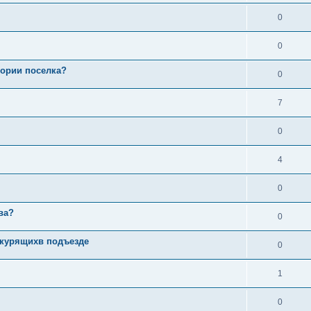
0
0
тории поселка?
0
7
0
4
0
ва?
0
 курящихв подъезде
0
1
0