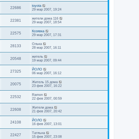
toyota
22686
29 мар 2007, 19:24
жители дома 116
22381
29 мар 2007, 18:54
Козявка
22575
29 мар 2007, 17:31
Oлькa
28133
28 мар 2007, 16:11
житель
20548
19 мар 2007, 09:44
ЙОЛО
27325
06 мар 2007, 16:12
Житель 15 дома
20075
23 фев 2007, 16:22
Ramon
22532
22 фев 2007, 00:59
Жители дома
22608
21 фев 2007, 20:42
ЙОЛО
24108
16 фев 2007, 13:01
Татяьна
22427
15 фев 2007, 23:08