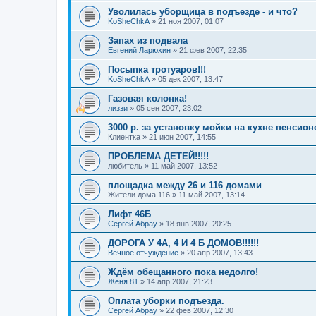
Уволилась уборщица в подъезде - и что?
KoSheChkA
»
21 ноя 2007, 01:07
Запах из подвала
Евгений Ларюхин
»
21 фев 2007, 22:35
Посыпка тротуаров!!!
KoSheChkA
»
05 дек 2007, 13:47
Газовая колонка!
лиззи
»
05 сен 2007, 23:02
3000 р. за установку мойки на кухне пенсион
Клиентка
»
21 июн 2007, 14:55
ПРОБЛЕМА ДЕТЕЙ!!!!!
любитель
»
11 май 2007, 13:52
площадка между 26 и 116 домами
Жители дома 116
»
11 май 2007, 13:14
Лифт 46Б
Сергей Абрау
»
18 янв 2007, 20:25
ДОРОГА У 4А, 4 И 4 Б ДОМОВ!!!!!!
Вечное отчуждение
»
20 апр 2007, 13:43
Ждём обещанного пока недолго!
Женя.81
»
14 апр 2007, 21:23
Оплата уборки подъезда.
Сергей Абрау
»
22 фев 2007, 12:30