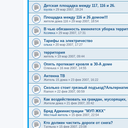
Детская площадка между 117, 116 и 26.
toyota
»
29 мар 2007, 19:24
Площадка между 116 и 26 домом!!!
жители дома 116
»
29 мар 2007, 18:54
В чью обязанность вменяется уборка терри
Козявка
»
29 мар 2007, 17:31
Тарифы на электричество
олька
»
20 мар 2007, 17:27
территория
житель
»
19 мар 2007, 09:44
Опять протекает кровля в 30-А доме
Oлeнькa
»
16 янв 2007, 14:55
Антенна ТВ
Житель 15 дома
»
23 фев 2007, 16:22
Сколько стоит грязный подъезд?Альтернати
Ramon
»
22 фев 2007, 00:59
Как воздействовать на граждан, мусорящих,
Жители дома
»
21 фев 2007, 20:42
Бред Администрации "МУП ЖКХ"
Местный житель
»
15 фев 2007, 22:54
Кто должен чистить дороги от снега?
Татяьна
»
15 фев 2007, 23:08