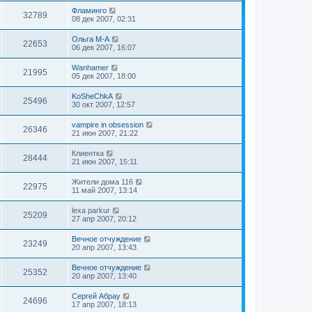
Фламинго
32789
08 дек 2007, 02:31
Ольга М-А
22653
06 дек 2007, 16:07
Wanhamer
21995
05 дек 2007, 18:00
KoSheChkA
25496
30 окт 2007, 12:57
vampire in obsession
26346
21 июн 2007, 21:22
Клиентка
28444
21 июн 2007, 15:11
Жители дома 116
22975
11 май 2007, 13:14
lexa parkur
25209
27 апр 2007, 20:12
Вечное отчуждение
23249
20 апр 2007, 13:43
Вечное отчуждение
25352
20 апр 2007, 13:40
Сергей Абрау
24696
17 апр 2007, 18:13