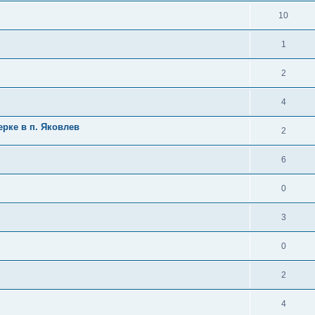
10
1
2
4
ерке в п. Яковлев
2
6
0
3
0
2
4