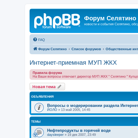
Форум Селятино
новости и события Селятино, об
FAQ
Форум Селятино
Список форумов
Общественные ин
Интернет-приемная МУП ЖКХ
Правила форума
На Ваши вопросы отвечает директор МУП ЖКХ " Селятино " Купц
Новая тема
ОБЪЯВЛЕНИЯ
Вопросы о модерировании раздела Интерне
ЙОЛО
»
13 май 2005, 14:45
ТЕМЫ
Нефтепродукты в горячей воде
daysleeper
»
19 дек 2007, 23:49