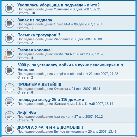
Уволилась уборщица в подъезде - и что?
Последнее сообщение
Фламинго
«
08 дек 2007, 02:31
Ответы:
10
Запах из подвала
Последнее сообщение
Ольга М-А
«
06 дек 2007, 16:07
Ответы:
1
Посыпка тротуаров!!!
Последнее сообщение
Wanhamer
«
05 дек 2007, 18:00
Ответы:
2
Газовая колонка!
Последнее сообщение
KoSheChkA
«
30 окт 2007, 12:57
Ответы:
4
3000 р. за установку мойки на кухне пенсионерке в п.
Яковлев
Последнее сообщение
vampire in obsession
«
21 июн 2007, 21:22
Ответы:
2
ПРОБЛЕМА ДЕТЕЙ!!!!!
Последнее сообщение
Клиентка
«
21 июн 2007, 15:11
Ответы:
6
площадка между 26 и 116 домами
Последнее сообщение
Жители дома 116
«
11 май 2007, 13:14
Лифт 46Б
Последнее сообщение
lexa parkur
«
27 апр 2007, 20:12
Ответы:
3
ДОРОГА У 4А, 4 И 4 Б ДОМОВ!!!!!!
Последнее сообщение
Вечное отчуждение
«
20 апр 2007, 13:43