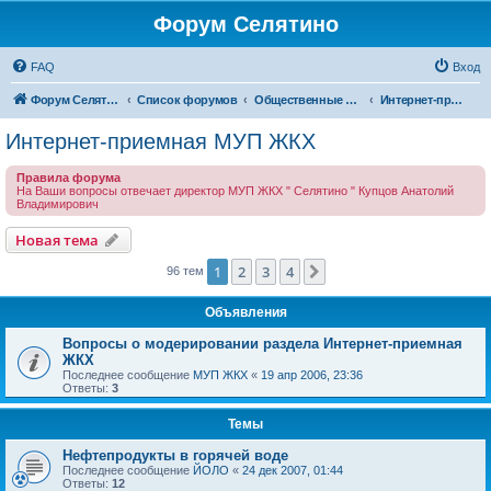
Форум Селятино
FAQ
Вход
Форум Селятино
Список форумов
Общественные интернет-приемные
Интернет-приемная МУП ЖКХ
Интернет-приемная МУП ЖКХ
Правила форума
На Ваши вопросы отвечает директор МУП ЖКХ " Селятино " Купцов Анатолий
Владимирович
Новая тема
1
2
3
4
След.
96 тем
Объявления
Вопросы о модерировании раздела Интернет-приемная
ЖКХ
Последнее сообщение
МУП ЖКХ
«
19 апр 2006, 23:36
Ответы:
3
Темы
Нефтепродукты в горячей воде
Последнее сообщение
ЙОЛО
«
24 дек 2007, 01:44
Ответы:
12