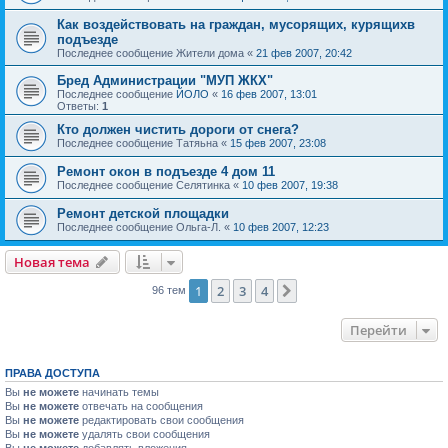
Как воздействовать на граждан, мусорящих, курящихв
подъезде
Последнее сообщение
Жители дома
«
21 фев 2007, 20:42
Бред Администрации "МУП ЖКХ"
Последнее сообщение
ЙОЛО
«
16 фев 2007, 13:01
Ответы:
1
Кто должен чистить дороги от снега?
Последнее сообщение
Татяьна
«
15 фев 2007, 23:08
Ремонт окон в подъезде 4 дом 11
Последнее сообщение
Селятинка
«
10 фев 2007, 19:38
Ремонт детской площадки
Последнее сообщение
Ольга-Л.
«
10 фев 2007, 12:23
Новая тема
1
2
3
4
След.
96 тем
Перейти
ПРАВА ДОСТУПА
Вы
не можете
начинать темы
Вы
не можете
отвечать на сообщения
Вы
не можете
редактировать свои сообщения
Вы
не можете
удалять свои сообщения