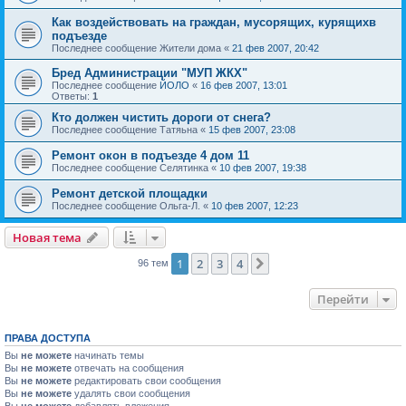
Как воздействовать на граждан, мусорящих, курящихв
подъезде
Последнее сообщение
Жители дома
«
21 фев 2007, 20:42
Бред Администрации "МУП ЖКХ"
Последнее сообщение
ЙОЛО
«
16 фев 2007, 13:01
Ответы:
1
Кто должен чистить дороги от снега?
Последнее сообщение
Татяьна
«
15 фев 2007, 23:08
Ремонт окон в подъезде 4 дом 11
Последнее сообщение
Селятинка
«
10 фев 2007, 19:38
Ремонт детской площадки
Последнее сообщение
Ольга-Л.
«
10 фев 2007, 12:23
Новая тема
1
2
3
4
След.
96 тем
Перейти
ПРАВА ДОСТУПА
Вы
не можете
начинать темы
Вы
не можете
отвечать на сообщения
Вы
не можете
редактировать свои сообщения
Вы
не можете
удалять свои сообщения