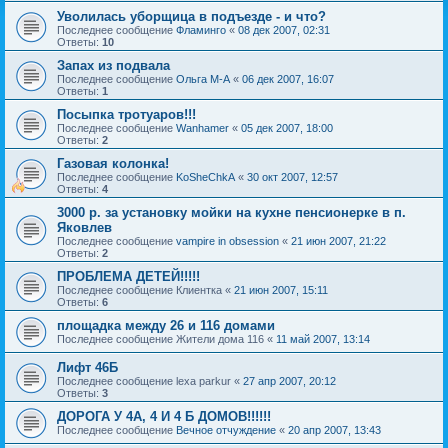
Уволилась уборщица в подъезде - и что?
Последнее сообщение
Фламинго
«
08 дек 2007, 02:31
Ответы:
10
Запах из подвала
Последнее сообщение
Ольга М-А
«
06 дек 2007, 16:07
Ответы:
1
Посыпка тротуаров!!!
Последнее сообщение
Wanhamer
«
05 дек 2007, 18:00
Ответы:
2
Газовая колонка!
Последнее сообщение
KoSheChkA
«
30 окт 2007, 12:57
Ответы:
4
3000 р. за установку мойки на кухне пенсионерке в п.
Яковлев
Последнее сообщение
vampire in obsession
«
21 июн 2007, 21:22
Ответы:
2
ПРОБЛЕМА ДЕТЕЙ!!!!!
Последнее сообщение
Клиентка
«
21 июн 2007, 15:11
Ответы:
6
площадка между 26 и 116 домами
Последнее сообщение
Жители дома 116
«
11 май 2007, 13:14
Лифт 46Б
Последнее сообщение
lexa parkur
«
27 апр 2007, 20:12
Ответы:
3
ДОРОГА У 4А, 4 И 4 Б ДОМОВ!!!!!!
Последнее сообщение
Вечное отчуждение
«
20 апр 2007, 13:43