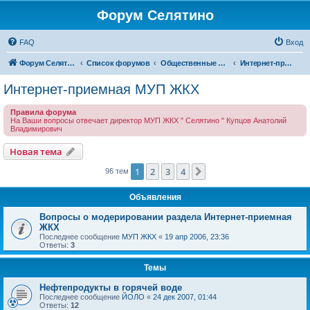
Форум Селятино
FAQ
Вход
Форум Селятино
Список форумов
Общественные интернет-приемные
Интернет-приемная МУП ЖКХ
Интернет-приемная МУП ЖКХ
Правила форума
На Ваши вопросы отвечает директор МУП ЖКХ " Селятино " Купцов Анатолий
Владимирович
Новая тема
1
2
3
4
След.
96 тем
Объявления
Вопросы о модерировании раздела Интернет-приемная
ЖКХ
Последнее сообщение
МУП ЖКХ
«
19 апр 2006, 23:36
Ответы:
3
Темы
Нефтепродукты в горячей воде
Последнее сообщение
ЙОЛО
«
24 дек 2007, 01:44
Ответы:
12