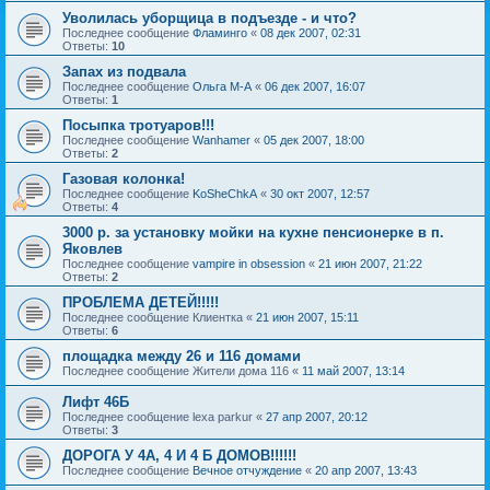
Уволилась уборщица в подъезде - и что?
Последнее сообщение
Фламинго
«
08 дек 2007, 02:31
Ответы:
10
Запах из подвала
Последнее сообщение
Ольга М-А
«
06 дек 2007, 16:07
Ответы:
1
Посыпка тротуаров!!!
Последнее сообщение
Wanhamer
«
05 дек 2007, 18:00
Ответы:
2
Газовая колонка!
Последнее сообщение
KoSheChkA
«
30 окт 2007, 12:57
Ответы:
4
3000 р. за установку мойки на кухне пенсионерке в п.
Яковлев
Последнее сообщение
vampire in obsession
«
21 июн 2007, 21:22
Ответы:
2
ПРОБЛЕМА ДЕТЕЙ!!!!!
Последнее сообщение
Клиентка
«
21 июн 2007, 15:11
Ответы:
6
площадка между 26 и 116 домами
Последнее сообщение
Жители дома 116
«
11 май 2007, 13:14
Лифт 46Б
Последнее сообщение
lexa parkur
«
27 апр 2007, 20:12
Ответы:
3
ДОРОГА У 4А, 4 И 4 Б ДОМОВ!!!!!!
Последнее сообщение
Вечное отчуждение
«
20 апр 2007, 13:43