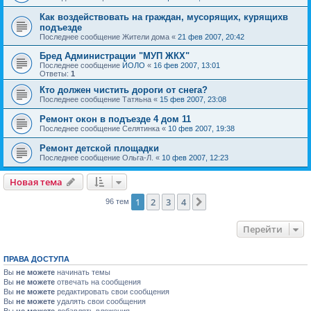
Как воздействовать на граждан, мусорящих, курящихв
подъезде
Последнее сообщение
Жители дома
«
21 фев 2007, 20:42
Бред Администрации "МУП ЖКХ"
Последнее сообщение
ЙОЛО
«
16 фев 2007, 13:01
Ответы:
1
Кто должен чистить дороги от снега?
Последнее сообщение
Татяьна
«
15 фев 2007, 23:08
Ремонт окон в подъезде 4 дом 11
Последнее сообщение
Селятинка
«
10 фев 2007, 19:38
Ремонт детской площадки
Последнее сообщение
Ольга-Л.
«
10 фев 2007, 12:23
Новая тема
1
2
3
4
След.
96 тем
Перейти
ПРАВА ДОСТУПА
Вы
не можете
начинать темы
Вы
не можете
отвечать на сообщения
Вы
не можете
редактировать свои сообщения
Вы
не можете
удалять свои сообщения