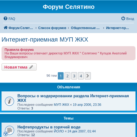
Форум Селятино
FAQ
Вход
Форум Селятино
Список форумов
Общественные интернет-приемные
Интернет-приемная МУП ЖКХ
Интернет-приемная МУП ЖКХ
Правила форума
На Ваши вопросы отвечает директор МУП ЖКХ " Селятино " Купцов Анатолий
Владимирович
Новая тема
1
2
3
4
След.
96 тем
Объявления
Вопросы о модерировании раздела Интернет-приемная
ЖКХ
Последнее сообщение
МУП ЖКХ
«
19 апр 2006, 23:36
Ответы:
3
Темы
Нефтепродукты в горячей воде
Последнее сообщение
ЙОЛО
«
24 дек 2007, 01:44
Ответы:
12