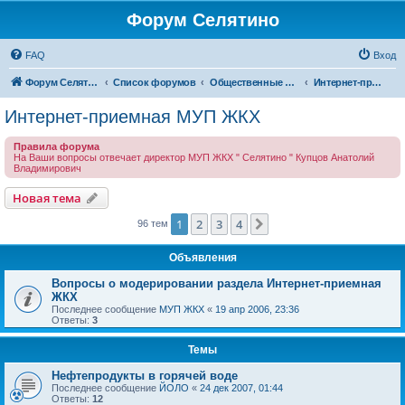
Форум Селятино
FAQ
Вход
Форум Селятино
Список форумов
Общественные интернет-приемные
Интернет-приемная МУП ЖКХ
Интернет-приемная МУП ЖКХ
Правила форума
На Ваши вопросы отвечает директор МУП ЖКХ " Селятино " Купцов Анатолий
Владимирович
Новая тема
1
2
3
4
След.
96 тем
Объявления
Вопросы о модерировании раздела Интернет-приемная
ЖКХ
Последнее сообщение
МУП ЖКХ
«
19 апр 2006, 23:36
Ответы:
3
Темы
Нефтепродукты в горячей воде
Последнее сообщение
ЙОЛО
«
24 дек 2007, 01:44
Ответы:
12