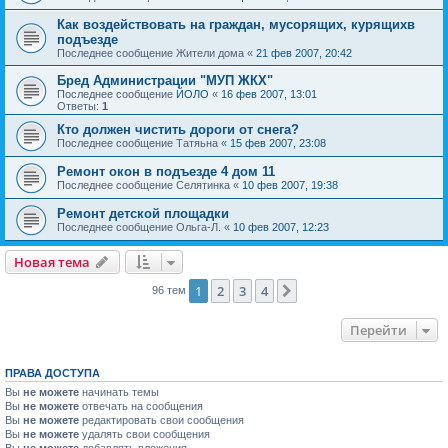
Как воздействовать на граждан, мусорящих, курящихв
подъезде
Последнее сообщение
Жители дома
«
21 фев 2007, 20:42
Бред Администрации "МУП ЖКХ"
Последнее сообщение
ЙОЛО
«
16 фев 2007, 13:01
Ответы:
1
Кто должен чистить дороги от снега?
Последнее сообщение
Татяьна
«
15 фев 2007, 23:08
Ремонт окон в подъезде 4 дом 11
Последнее сообщение
Селятинка
«
10 фев 2007, 19:38
Ремонт детской площадки
Последнее сообщение
Ольга-Л.
«
10 фев 2007, 12:23
Новая тема
1
2
3
4
След.
96 тем
Перейти
ПРАВА ДОСТУПА
Вы
не можете
начинать темы
Вы
не можете
отвечать на сообщения
Вы
не можете
редактировать свои сообщения
Вы
не можете
удалять свои сообщения