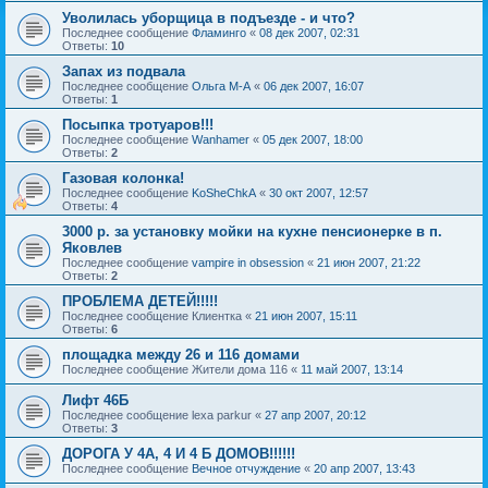
Уволилась уборщица в подъезде - и что?
Последнее сообщение
Фламинго
«
08 дек 2007, 02:31
Ответы:
10
Запах из подвала
Последнее сообщение
Ольга М-А
«
06 дек 2007, 16:07
Ответы:
1
Посыпка тротуаров!!!
Последнее сообщение
Wanhamer
«
05 дек 2007, 18:00
Ответы:
2
Газовая колонка!
Последнее сообщение
KoSheChkA
«
30 окт 2007, 12:57
Ответы:
4
3000 р. за установку мойки на кухне пенсионерке в п.
Яковлев
Последнее сообщение
vampire in obsession
«
21 июн 2007, 21:22
Ответы:
2
ПРОБЛЕМА ДЕТЕЙ!!!!!
Последнее сообщение
Клиентка
«
21 июн 2007, 15:11
Ответы:
6
площадка между 26 и 116 домами
Последнее сообщение
Жители дома 116
«
11 май 2007, 13:14
Лифт 46Б
Последнее сообщение
lexa parkur
«
27 апр 2007, 20:12
Ответы:
3
ДОРОГА У 4А, 4 И 4 Б ДОМОВ!!!!!!
Последнее сообщение
Вечное отчуждение
«
20 апр 2007, 13:43