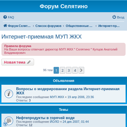
Форум Селятино
FAQ
Вход
Форум Селятино
Список форумов
Общественные интернет-приемные
Интернет-приемная МУП ЖКХ
Интернет-приемная МУП ЖКХ
Правила форума
На Ваши вопросы отвечает директор МУП ЖКХ " Селятино " Купцов Анатолий
Владимирович
Новая тема
1
2
3
4
След.
96 тем
Объявления
Вопросы о модерировании раздела Интернет-приемная
ЖКХ
Последнее сообщение
МУП ЖКХ
«
19 апр 2006, 23:36
Ответы:
3
Темы
Нефтепродукты в горячей воде
Последнее сообщение
ЙОЛО
«
24 дек 2007, 01:44
Ответы:
12