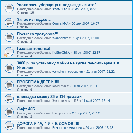
Уволилась уборщица в подъезде - и что?
Последнее сообщение
Фламинго
«
08 дек 2007, 02:31
Ответы:
10
Запах из подвала
Последнее сообщение
Ольга М-А
«
06 дек 2007, 16:07
Ответы:
1
Посыпка тротуаров!!!
Последнее сообщение
Wanhamer
«
05 дек 2007, 18:00
Ответы:
2
Газовая колонка!
Последнее сообщение
KoSheChkA
«
30 окт 2007, 12:57
Ответы:
4
3000 р. за установку мойки на кухне пенсионерке в п.
Яковлев
Последнее сообщение
vampire in obsession
«
21 июн 2007, 21:22
Ответы:
2
ПРОБЛЕМА ДЕТЕЙ!!!!!
Последнее сообщение
Клиентка
«
21 июн 2007, 15:11
Ответы:
6
площадка между 26 и 116 домами
Последнее сообщение
Жители дома 116
«
11 май 2007, 13:14
Лифт 46Б
Последнее сообщение
lexa parkur
«
27 апр 2007, 20:12
Ответы:
3
ДОРОГА У 4А, 4 И 4 Б ДОМОВ!!!!!!
Последнее сообщение
Вечное отчуждение
«
20 апр 2007, 13:43