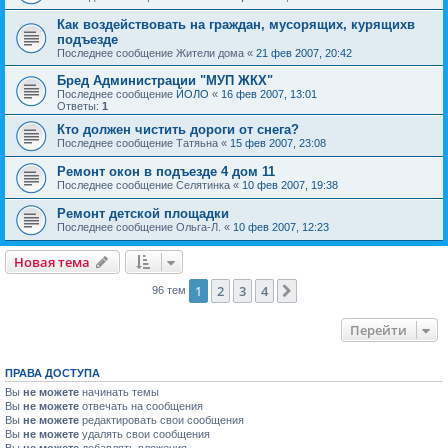
Как воздействовать на граждан, мусорящих, курящихв
подъезде
Последнее сообщение
Жители дома
«
21 фев 2007, 20:42
Бред Администрации "МУП ЖКХ"
Последнее сообщение
ЙОЛО
«
16 фев 2007, 13:01
Ответы:
1
Кто должен чистить дороги от снега?
Последнее сообщение
Татяьна
«
15 фев 2007, 23:08
Ремонт окон в подъезде 4 дом 11
Последнее сообщение
Селятинка
«
10 фев 2007, 19:38
Ремонт детской площадки
Последнее сообщение
Ольга-Л.
«
10 фев 2007, 12:23
Новая тема
1
2
3
4
След.
96 тем
Перейти
ПРАВА ДОСТУПА
Вы
не можете
начинать темы
Вы
не можете
отвечать на сообщения
Вы
не можете
редактировать свои сообщения
Вы
не можете
удалять свои сообщения