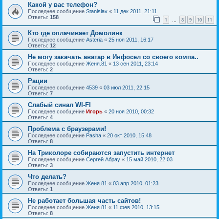
Какой у вас телефон?
Последнее сообщение
Stanislav
«
11 дек 2011, 21:11
Ответы:
158
1
8
9
10
11
…
Кто где оплачивает Домолинк
Последнее сообщение
Asteria
«
25 ноя 2011, 16:17
Ответы:
12
Не могу закачать аватар в Инфосел со своего компа..
Последнее сообщение
Женя.81
«
13 сен 2011, 23:14
Ответы:
2
Рации
Последнее сообщение
4539
«
03 июл 2011, 22:15
Ответы:
7
Слабый синал WI-FI
Последнее сообщение
Игорь
«
20 ноя 2010, 00:32
Ответы:
4
Проблема с браузерами!
Последнее сообщение
Pasha
«
20 окт 2010, 15:48
Ответы:
8
На Триколоре собираются запустить интернет
Последнее сообщение
Сергей Абрау
«
15 май 2010, 22:03
Ответы:
3
Что делать?
Последнее сообщение
Женя.81
«
03 апр 2010, 01:23
Ответы:
1
Не работает большая часть сайтов!
Последнее сообщение
Женя.81
«
11 фев 2010, 13:15
Ответы:
8