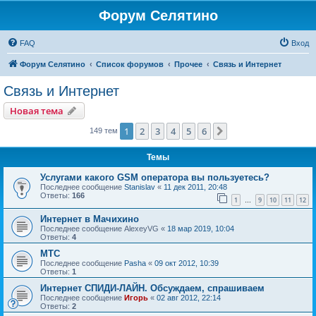
Форум Селятино
FAQ
Вход
Форум Селятино
Список форумов
Прочее
Связь и Интернет
Связь и Интернет
Новая тема
1
2
3
4
5
6
След.
149 тем
Темы
Услугами какого GSM оператора вы пользуетесь?
Последнее сообщение
Stanislav
«
11 дек 2011, 20:48
Ответы:
166
1
9
10
11
12
…
Интернет в Мачихино
Последнее сообщение
AlexeyVG
«
18 мар 2019, 10:04
Ответы:
4
МТС
Последнее сообщение
Pasha
«
09 окт 2012, 10:39
Ответы:
1
Интернет СПИДИ-ЛАЙН. Обсуждаем, спрашиваем
Последнее сообщение
Игорь
«
02 авг 2012, 22:14
Ответы:
2