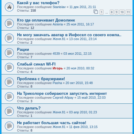
Какой у вас телефон?
Последнее сообщение
Stanislav
«
11 дек 2011, 21:11
Ответы:
158
1
8
9
10
11
…
Кто где оплачивает Домолинк
Последнее сообщение
Asteria
«
25 ноя 2011, 16:17
Ответы:
12
Не могу закачать аватар в Инфосел со своего компа..
Последнее сообщение
Женя.81
«
13 сен 2011, 23:14
Ответы:
2
Рации
Последнее сообщение
4539
«
03 июл 2011, 22:15
Ответы:
7
Слабый синал WI-FI
Последнее сообщение
Игорь
«
20 ноя 2010, 00:32
Ответы:
4
Проблема с браузерами!
Последнее сообщение
Pasha
«
20 окт 2010, 15:48
Ответы:
8
На Триколоре собираются запустить интернет
Последнее сообщение
Сергей Абрау
«
15 май 2010, 22:03
Ответы:
3
Что делать?
Последнее сообщение
Женя.81
«
03 апр 2010, 01:23
Ответы:
1
Не работает большая часть сайтов!
Последнее сообщение
Женя.81
«
11 фев 2010, 13:15
Ответы:
8