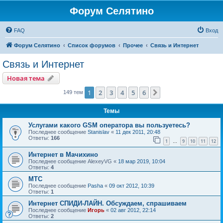
Форум Селятино
FAQ
Вход
Форум Селятино
Список форумов
Прочее
Связь и Интернет
Связь и Интернет
Новая тема
1
2
3
4
5
6
След.
149 тем
Темы
Услугами какого GSM оператора вы пользуетесь?
Последнее сообщение
Stanislav
«
11 дек 2011, 20:48
Ответы:
166
1
9
10
11
12
…
Интернет в Мачихино
Последнее сообщение
AlexeyVG
«
18 мар 2019, 10:04
Ответы:
4
МТС
Последнее сообщение
Pasha
«
09 окт 2012, 10:39
Ответы:
1
Интернет СПИДИ-ЛАЙН. Обсуждаем, спрашиваем
Последнее сообщение
Игорь
«
02 авг 2012, 22:14
Ответы:
2