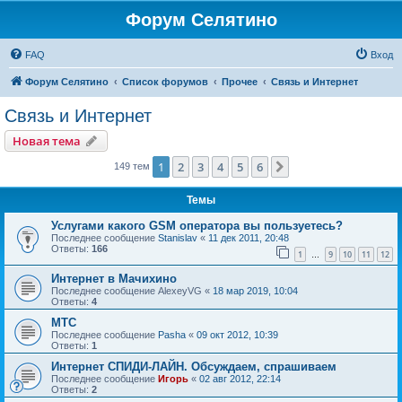
Форум Селятино
FAQ
Вход
Форум Селятино
Список форумов
Прочее
Связь и Интернет
Связь и Интернет
Новая тема
1
2
3
4
5
6
След.
149 тем
Темы
Услугами какого GSM оператора вы пользуетесь?
Последнее сообщение
Stanislav
«
11 дек 2011, 20:48
Ответы:
166
1
9
10
11
12
…
Интернет в Мачихино
Последнее сообщение
AlexeyVG
«
18 мар 2019, 10:04
Ответы:
4
МТС
Последнее сообщение
Pasha
«
09 окт 2012, 10:39
Ответы:
1
Интернет СПИДИ-ЛАЙН. Обсуждаем, спрашиваем
Последнее сообщение
Игорь
«
02 авг 2012, 22:14
Ответы:
2