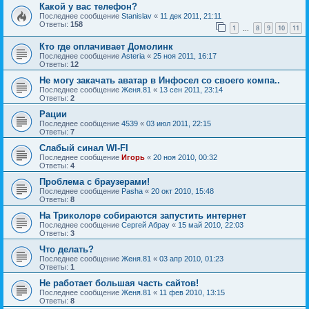
Какой у вас телефон?
Последнее сообщение
Stanislav
«
11 дек 2011, 21:11
Ответы:
158
1
8
9
10
11
…
Кто где оплачивает Домолинк
Последнее сообщение
Asteria
«
25 ноя 2011, 16:17
Ответы:
12
Не могу закачать аватар в Инфосел со своего компа..
Последнее сообщение
Женя.81
«
13 сен 2011, 23:14
Ответы:
2
Рации
Последнее сообщение
4539
«
03 июл 2011, 22:15
Ответы:
7
Слабый синал WI-FI
Последнее сообщение
Игорь
«
20 ноя 2010, 00:32
Ответы:
4
Проблема с браузерами!
Последнее сообщение
Pasha
«
20 окт 2010, 15:48
Ответы:
8
На Триколоре собираются запустить интернет
Последнее сообщение
Сергей Абрау
«
15 май 2010, 22:03
Ответы:
3
Что делать?
Последнее сообщение
Женя.81
«
03 апр 2010, 01:23
Ответы:
1
Не работает большая часть сайтов!
Последнее сообщение
Женя.81
«
11 фев 2010, 13:15
Ответы:
8