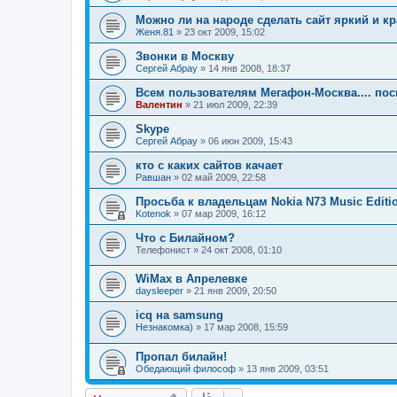
Можно ли на народе сделать сайт яркий и к
Женя.81
»
23 окт 2009, 15:02
Звонки в Москву
Сергей Абрау
»
14 янв 2008, 18:37
Всем пользователям Мегафон-Москва.... по
Валентин
»
21 июл 2009, 22:39
Skype
Сергей Абрау
»
06 июн 2009, 15:43
кто с каких сайтов качает
Равшан
»
02 май 2009, 22:58
Просьба к владельцам Nokia N73 Music Editio
Kotenok
»
07 мар 2009, 16:12
Что с Билайном?
Телефонист
»
24 окт 2008, 01:10
WiMax в Апрелевке
daysleeper
»
21 янв 2009, 20:50
icq на samsung
Незнакомка)
»
17 мар 2008, 15:59
Пропал билайн!
Обедающий философ
»
13 янв 2009, 03:51