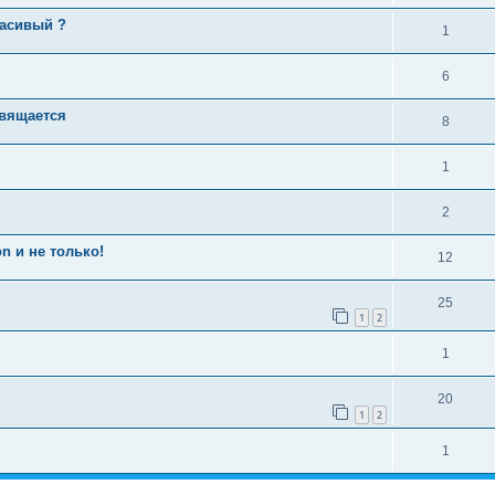
расивый ?
1
6
свящается
8
1
2
n и не только!
12
25
1
2
1
20
1
2
1