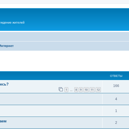
суждение жителей
Интернет
ОТВЕТЫ
тесь?
166
1
8
9
10
11
12
…
4
1
ваем
2