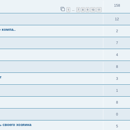
158
1
7
8
9
10
11
…
12
 компа..
2
7
4
8
т
3
1
8
0
 своего хозяина
5