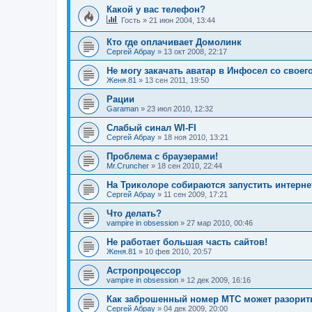
Какой у вас телефон?
Гость
»
21 июн 2004, 13:44
Кто где оплачивает Домолинк
Сергей Абрау
»
13 окт 2008, 22:17
Не могу закачать аватар в Инфосел со своего
Женя.81
»
13 сен 2011, 19:50
Рации
Garaman
»
23 июл 2010, 12:32
Слабый синал WI-FI
Сергей Абрау
»
18 ноя 2010, 13:21
Проблема с браузерами!
Mr.Cruncher
»
18 сен 2010, 22:44
На Триколоре собираются запустить интерне
Сергей Абрау
»
11 сен 2009, 17:21
Что делать?
vampire in obsession
»
27 мар 2010, 00:46
Не работает большая часть сайтов!
Женя.81
»
10 фев 2010, 20:57
Астропроцессор
vampire in obsession
»
12 дек 2009, 16:16
Как заброшенный номер МТС может разорить
Сергей Абрау
»
04 дек 2009, 20:00