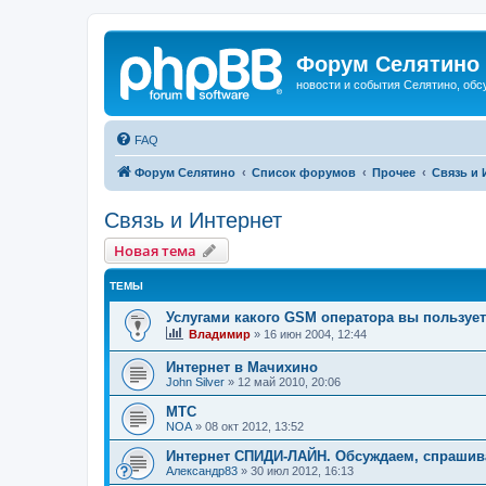
Форум Селятино
новости и события Селятино, об
FAQ
Форум Селятино
Список форумов
Прочее
Связь и 
Связь и Интернет
Новая тема
ТЕМЫ
Услугами какого GSM оператора вы пользуе
Владимир
»
16 июн 2004, 12:44
Интернет в Мачихино
John Silver
»
12 май 2010, 20:06
МТС
NOA
»
08 окт 2012, 13:52
Интернет СПИДИ-ЛАЙН. Обсуждаем, спраши
Александр83
»
30 июл 2012, 16:13