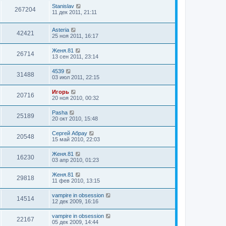
Stanislav
267204
11 дек 2011, 21:11
Asteria
42421
25 ноя 2011, 16:17
Женя.81
26714
13 сен 2011, 23:14
4539
31488
03 июл 2011, 22:15
Игорь
20716
20 ноя 2010, 00:32
Pasha
25189
20 окт 2010, 15:48
Сергей Абрау
20548
15 май 2010, 22:03
Женя.81
16230
03 апр 2010, 01:23
Женя.81
29818
11 фев 2010, 13:15
vampire in obsession
14514
12 дек 2009, 16:16
vampire in obsession
22167
05 дек 2009, 14:44