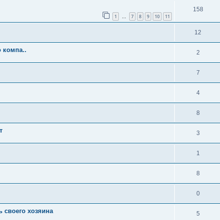
158
1
7
8
9
10
11
…
12
 компа..
2
7
4
8
т
3
1
8
0
 своего хозяина
5