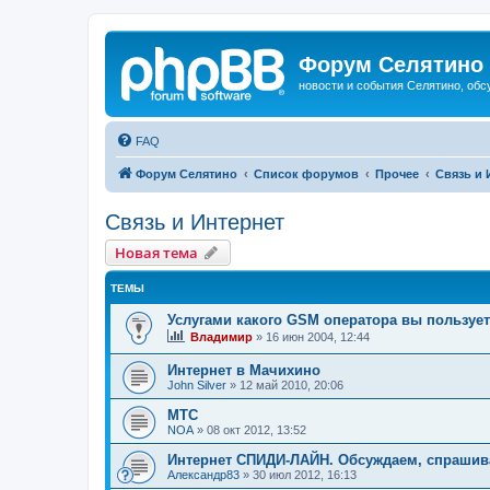
Форум Селятино
новости и события Селятино, об
FAQ
Форум Селятино
Список форумов
Прочее
Связь и 
Связь и Интернет
Новая тема
ТЕМЫ
Услугами какого GSM оператора вы пользуе
Владимир
»
16 июн 2004, 12:44
Интернет в Мачихино
John Silver
»
12 май 2010, 20:06
МТС
NOA
»
08 окт 2012, 13:52
Интернет СПИДИ-ЛАЙН. Обсуждаем, спраши
Александр83
»
30 июл 2012, 16:13