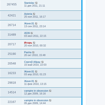
Stanislav
267455
11 дек 2011, 21:11
Asteria
42421
25 ноя 2011, 16:17
Женя.81
26714
13 сен 2011, 23:14
4539
31489
03 июл 2011, 22:15
Игорь
20717
20 ноя 2010, 00:32
Pasha
25190
20 окт 2010, 15:48
Сергей Абрау
20548
15 май 2010, 22:03
Женя.81
16233
03 апр 2010, 01:23
Женя.81
29818
11 фев 2010, 13:15
vampire in obsession
14514
12 дек 2009, 16:16
vampire in obsession
22167
05 дек 2009, 14:44