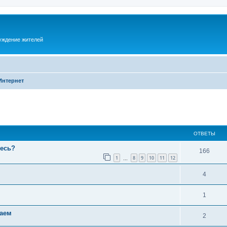
суждение жителей
Интернет
ОТВЕТЫ
тесь?
166
1
8
9
10
11
12
…
4
1
ваем
2