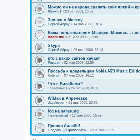
Можно ли на народе сделать сайт яркий и к
Женя.81
»
23 окт 2009, 15:02
Звонки в Москву
Сергей Абрау
»
14 янв 2008, 18:37
Всем пользователям Мегафон-Москва.... по
Валентин
»
21 июл 2009, 22:39
Skype
Сергей Абрау
»
06 июн 2009, 15:43
кто с каких сайтов качает
Равшан
»
02 май 2009, 22:58
Просьба к владельцам Nokia N73 Music Editio
Kotenok
»
07 мар 2009, 16:12
Что с Билайном?
Телефонист
»
24 окт 2008, 01:10
WiMax в Апрелевке
daysleeper
»
21 янв 2009, 20:50
icq на samsung
Незнакомка)
»
17 мар 2008, 15:59
Пропал билайн!
Обедающий философ
»
13 янв 2009, 03:51