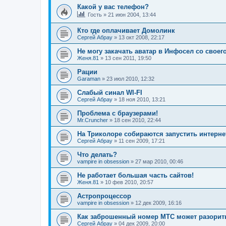
Какой у вас телефон?
Гость
»
21 июн 2004, 13:44
Кто где оплачивает Домолинк
Сергей Абрау
»
13 окт 2008, 22:17
Не могу закачать аватар в Инфосел со своего
Женя.81
»
13 сен 2011, 19:50
Рации
Garaman
»
23 июл 2010, 12:32
Слабый синал WI-FI
Сергей Абрау
»
18 ноя 2010, 13:21
Проблема с браузерами!
Mr.Cruncher
»
18 сен 2010, 22:44
На Триколоре собираются запустить интерне
Сергей Абрау
»
11 сен 2009, 17:21
Что делать?
vampire in obsession
»
27 мар 2010, 00:46
Не работает большая часть сайтов!
Женя.81
»
10 фев 2010, 20:57
Астропроцессор
vampire in obsession
»
12 дек 2009, 16:16
Как заброшенный номер МТС может разорить
Сергей Абрау
»
04 дек 2009, 20:00