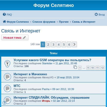
Форум Селятино
FAQ
Вход
Форум Селятино
Список форумов
Прочее
Связь и Интернет
Связь и Интернет
Новая тема
1
2
3
4
5
6
След.
149 тем
Темы
Услугами какого GSM оператора вы пользуетесь?
Последнее сообщение
Stanislav
«
11 дек 2011, 20:48
Ответы:
166
1
9
10
11
12
…
Интернет в Мачихино
Последнее сообщение
AlexeyVG
«
18 мар 2019, 10:04
Ответы:
4
МТС
Последнее сообщение
Pasha
«
09 окт 2012, 10:39
Ответы:
1
Интернет СПИДИ-ЛАЙН. Обсуждаем, спрашиваем
Последнее сообщение
Игорь
«
02 авг 2012, 22:14
Ответы:
2