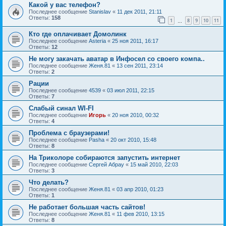
Какой у вас телефон?
Последнее сообщение
Stanislav
«
11 дек 2011, 21:11
Ответы:
158
1
8
9
10
11
…
Кто где оплачивает Домолинк
Последнее сообщение
Asteria
«
25 ноя 2011, 16:17
Ответы:
12
Не могу закачать аватар в Инфосел со своего компа..
Последнее сообщение
Женя.81
«
13 сен 2011, 23:14
Ответы:
2
Рации
Последнее сообщение
4539
«
03 июл 2011, 22:15
Ответы:
7
Слабый синал WI-FI
Последнее сообщение
Игорь
«
20 ноя 2010, 00:32
Ответы:
4
Проблема с браузерами!
Последнее сообщение
Pasha
«
20 окт 2010, 15:48
Ответы:
8
На Триколоре собираются запустить интернет
Последнее сообщение
Сергей Абрау
«
15 май 2010, 22:03
Ответы:
3
Что делать?
Последнее сообщение
Женя.81
«
03 апр 2010, 01:23
Ответы:
1
Не работает большая часть сайтов!
Последнее сообщение
Женя.81
«
11 фев 2010, 13:15
Ответы:
8