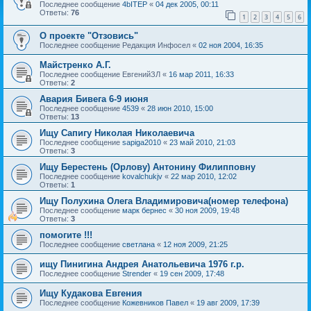
Последнее сообщение
4bITEP
«
04 дек 2005, 00:11
Ответы:
76
1
2
3
4
5
6
О проекте "Отзовись"
Последнее сообщение
Редакция Инфосел
«
02 ноя 2004, 16:35
Майстренко А.Г.
Последнее сообщение
ЕвгенийЗЛ
«
16 мар 2011, 16:33
Ответы:
2
Авария Бивега 6-9 июня
Последнее сообщение
4539
«
28 июн 2010, 15:00
Ответы:
13
Ищу Сапигу Николая Николаевича
Последнее сообщение
sapiga2010
«
23 май 2010, 21:03
Ответы:
3
Ищу Берестень (Орлову) Антонину Филипповну
Последнее сообщение
kovalchukjv
«
22 мар 2010, 12:02
Ответы:
1
Ищу Полухина Олега Владимировича(номер телефона)
Последнее сообщение
марк бернес
«
30 ноя 2009, 19:48
Ответы:
3
помогите !!!
Последнее сообщение
светлана
«
12 ноя 2009, 21:25
ищу Пинигина Андрея Анатольевича 1976 г.р.
Последнее сообщение
Strender
«
19 сен 2009, 17:48
Ищу Кудакова Евгения
Последнее сообщение
Кожевников Павел
«
19 авг 2009, 17:39