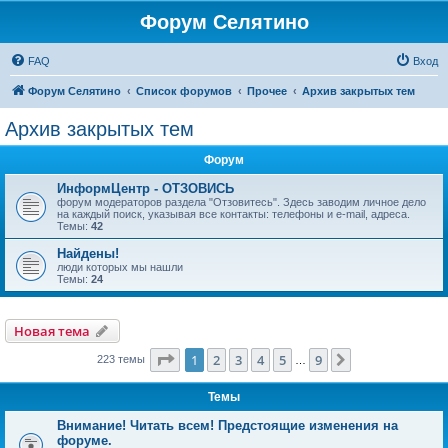
Форум Селятино
FAQ
Вход
Форум Селятино
Список форумов
Прочее
Архив закрытых тем
Архив закрытых тем
Форум
ИнформЦентр - ОТЗОВИСЬ
форум модераторов раздела "Отзовитесь". Здесь заводим личное дело
на каждый поиск, указывая все контакты: телефоны и e-mail, адреса.
Темы:
42
Найдены!
люди которых мы нашли
Темы:
24
Новая тема
Страница
1
из
9
1
2
3
4
5
9
След.
223 темы
…
Темы
Внимание! Читать всем! Предстоящие изменения на
форуме.