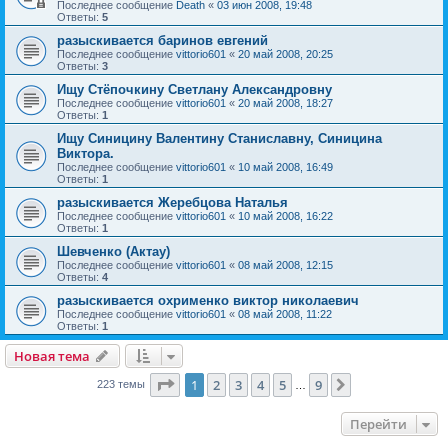
Последнее сообщение
Death
«
03 июн 2008, 19:48
Ответы:
5
разыскивается баринов евгений
Последнее сообщение
vittorio601
«
20 май 2008, 20:25
Ответы:
3
Ищу Стёпочкину Светлану Александровну
Последнее сообщение
vittorio601
«
20 май 2008, 18:27
Ответы:
1
Ищу Синицину Валентину Станиславну, Синицина
Виктора.
Последнее сообщение
vittorio601
«
10 май 2008, 16:49
Ответы:
1
разыскивается Жеребцова Наталья
Последнее сообщение
vittorio601
«
10 май 2008, 16:22
Ответы:
1
Шевченко (Актау)
Последнее сообщение
vittorio601
«
08 май 2008, 12:15
Ответы:
4
разыскивается охрименко виктор николаевич
Последнее сообщение
vittorio601
«
08 май 2008, 11:22
Ответы:
1
Новая тема
Страница
1
из
9
1
2
3
4
5
9
След.
223 темы
…
Перейти