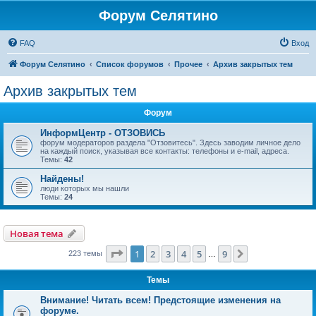
Форум Селятино
FAQ
Вход
Форум Селятино
Список форумов
Прочее
Архив закрытых тем
Архив закрытых тем
Форум
ИнформЦентр - ОТЗОВИСЬ
форум модераторов раздела "Отзовитесь". Здесь заводим личное дело
на каждый поиск, указывая все контакты: телефоны и e-mail, адреса.
Темы:
42
Найдены!
люди которых мы нашли
Темы:
24
Новая тема
Страница
1
из
9
1
2
3
4
5
9
След.
223 темы
…
Темы
Внимание! Читать всем! Предстоящие изменения на
форуме.