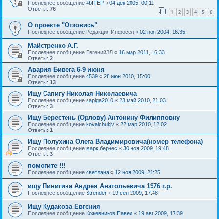
Последнее сообщение
4bITEP
«
04 дек 2005, 00:11
Ответы:
76
1
2
3
4
5
6
О проекте "Отзовись"
Последнее сообщение
Редакция Инфосел
«
02 ноя 2004, 16:35
Майстренко А.Г.
Последнее сообщение
ЕвгенийЗЛ
«
16 мар 2011, 16:33
Ответы:
2
Авария Бивега 6-9 июня
Последнее сообщение
4539
«
28 июн 2010, 15:00
Ответы:
13
Ищу Сапигу Николая Николаевича
Последнее сообщение
sapiga2010
«
23 май 2010, 21:03
Ответы:
3
Ищу Берестень (Орлову) Антонину Филипповну
Последнее сообщение
kovalchukjv
«
22 мар 2010, 12:02
Ответы:
1
Ищу Полухина Олега Владимировича(номер телефона)
Последнее сообщение
марк бернес
«
30 ноя 2009, 19:48
Ответы:
3
помогите !!!
Последнее сообщение
светлана
«
12 ноя 2009, 21:25
ищу Пинигина Андрея Анатольевича 1976 г.р.
Последнее сообщение
Strender
«
19 сен 2009, 17:48
Ищу Кудакова Евгения
Последнее сообщение
Кожевников Павел
«
19 авг 2009, 17:39