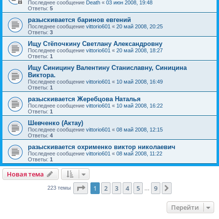
Последнее сообщение
Death
«
03 июн 2008, 19:48
Ответы:
5
разыскивается баринов евгений
Последнее сообщение
vittorio601
«
20 май 2008, 20:25
Ответы:
3
Ищу Стёпочкину Светлану Александровну
Последнее сообщение
vittorio601
«
20 май 2008, 18:27
Ответы:
1
Ищу Синицину Валентину Станиславну, Синицина
Виктора.
Последнее сообщение
vittorio601
«
10 май 2008, 16:49
Ответы:
1
разыскивается Жеребцова Наталья
Последнее сообщение
vittorio601
«
10 май 2008, 16:22
Ответы:
1
Шевченко (Актау)
Последнее сообщение
vittorio601
«
08 май 2008, 12:15
Ответы:
4
разыскивается охрименко виктор николаевич
Последнее сообщение
vittorio601
«
08 май 2008, 11:22
Ответы:
1
Новая тема
Страница
1
из
9
1
2
3
4
5
9
След.
223 темы
…
Перейти